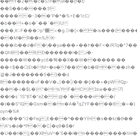
��Y�2��c�S1ˠ�9l��{f�t/
��S��b����3!
�����-3��ʻP�*�%+E�1cC/
�b��+�o�`��`�/U
���,K::F���੭p^΃؜<�g.I�[<� �љ���(������۲i`�4/
��M�R��n%/K-
���Ib��d�F�\��ya���+��۲��F<�/R7q�^7�
�Qh6}��R;D������I�[ J�-
�����W���yc6�퉥��X��W������ ��
��<$��)Et�M=�e�f��X �b�B� ��zh�
갵�J�������5�}��d
8������vF��V�ݢ��|/��:�ǭ��+�pW!Qϼ-
���<�$L�)"�sϓF�C/3sw��z7}
��t�s`1S"BT�"eZ� :@�`����n��/
�)��S"iQ�Gsm��n�A�ˀqZYF����6;�=�}
ѹn�%#
(�o���"r2�Feg;E���*���Y(H�s��k{�B��
A"s�á�*P��C|�݀e9�$�!
�U��t�j;��XiuV˅�'S��l�n��������hH