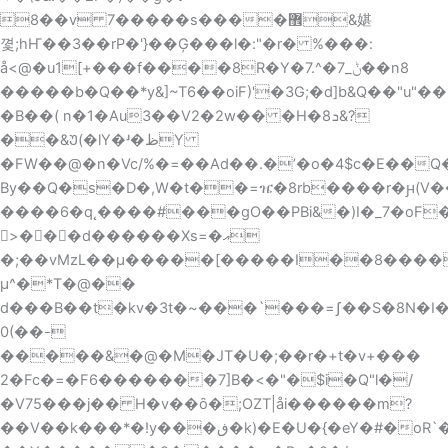
��8v 7�����s����޾&媅
꼋;hҤ��3��rP�'}��Ģ���l�:"�r� %���:
å<@�u1[+���f����8R�Y�7.^�ݨ_7��n8
�����b�Q��*y&]~T6��oiF)'�3G;�d]b&Q��"u"�
�B��( n�1�Au3��V2�2w�� �H�ܖ8&?
��&Უ(�lY�ʴ�ظY
�FW��@�n�Vc/%�=��Ad��.�ʼ�o�4$c�E��Q�
By��Q�s�D
�,W�t��=ዤ�8rb����r�ԩ(V
����6�q˛����#���gO��PBi&�)I�_7�o
򘡒>���d������Xs=�އ
�;��vMzL��μ�����[�����I��8�����
μ^�*T�@��
d���B��t�kv�3t�~���`���=ʃ��S�8N�I
0(��-
�����&�@�M�JT�U�;��r�+t�v+���
2�Fc�=�F6�������7]B�<�"�$i�Q"l�/
�V75���j�� H�v��ȏ�;ΟZT|åi������m?
��V��k���*�!y���ڧ�k)�E�U�{�eY�#�oR`�b