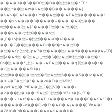
�^���3��S��OO�O����ߑTF?
��*���w�K���Ç��i�����}
�>�>�F'�\���>?c����� �F�֜}��)����!
��:�x v��\��8�����w���-��X ���
y����?�|3����??�^�?�
���w��k@Q����a|
�_0�<&jr�w����ޣO�4?���
��ϟ�2\������Ck��f�z��X�-
���Sp{Np�7�����L��d����a�}r�ݝ\T̈́��zW؛&�(
[A��:iL�2�_H_ߙ�S��#9�+��?
Cs����*؃+'��~�E���� �q }I��4�a�
�O�� ���5H�}
˖#����!g�5�&����5��jM��#}
�u^=�T�K�ª� ��vX�F:� A5!h/
�y\cP��!PdE��_2�V]�C���>
�2����3��~5�?C�"d7>3�]ک9iF�
��n�.kH�r5��~��DH�����z�3���0��9�"E���ǧ��
������=e�̻��R}v�Ta��G�'�/����]Bȑn� �!
�Ző1G�R�����ʭ��&�9���%�