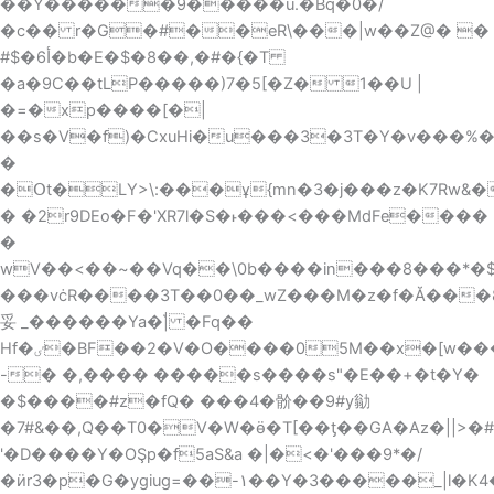
��Y������9�����u.�Bq�0�/
�c�� r�G�#��eR\���|w��Z@� �
#$�أ6�b�E�$�8�
�,�#�{�T
�a�9C��tLP�����)7�5[�Z� 1��U |
�=�xp����[�|
��s�V�f)�CxuHi�u���3�3T�Y�v���%��p2NQ���8̱`���i
�
�Օt�LY>\:���ұ{mn�3�j���z�K7Rw&��
� �2r9DEo�F�'XR7l�S�˫���<���MdFe����
�
wV��<��~��Vq��\0b����in���8���*�$|
���vċR����3T��0��
_wZ���M�z�f�Ă���8
妥 _������Ya�|҅ �Fq��
Hf�ٸ�BF��2�V�O����05M��x�[w���W��&�9/t�bF��Z}fWЎ�of̀�Ϗ�W��J��(�}&�Ho��i��55c]�0��*E�1G�N9H��
-� �,���� �����s����s"�E��+�t�Y�
�$����#z�fQ� ���4�骱��9#y勜
�7#&��,Q��T0�V�W�ӫ�T[��ƫ��GA�Az�||>�#
'�D����Y�OŞp�f5aS&
a �|�<�'���9*�/
�ӥr3�p�G�ygiug=��-۱��Y�3�����_|l�K