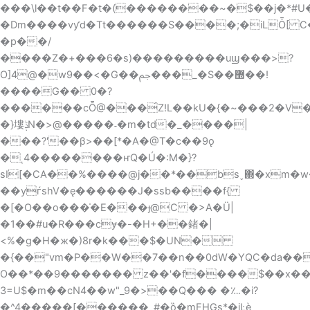
���\l��t��F�t�(��������~�$��j�*#U�
�Dm����vƴd�Tt������S����;�iLȰ[ 
�p��/
����Z�+���6�s)���������uϣ���>?
O]4@�w9��<�G��ﰖ���_�S��޽��!
����G�� 0�?
������cȬ@���́Z!L��kU�{�~���2�V
�}塿ݙN�>@�����˗�m�td�_����|
���?'��β>��[*�A�@T�c��9ǫ
�ͺ4��������ҥQ�Ú�:M�}?
sI[�CA��%����@j��*��bsˬ΍�xm�
��yѓshV�ę������J�ssb����f{
�[�O��o���̍�
E���ɟ@C �>A�Ü|
�1��#u�R���cɏ�-�H+��鍺�|
<%�g�H�ж�)8r�k���$�UN�
�{��"vm�P��W��7��n��0dW�YQC�da��
O��*��9������� z��'�f����$��x��B
3=U$�m��cN4��w"_9�>��Q��� �؊�i?
�^4�����[������_#�ȍ�mFHGs*�įĿѐ