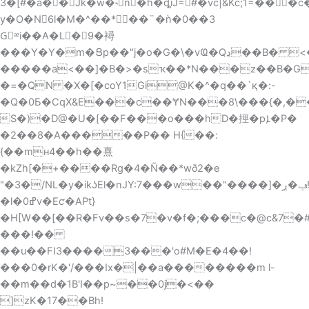
3�[#�a��Jk�w�˞n�h�ȡiJ=#�vc|&Kc;1=���
y�O�N6l�M�^��* ��¨�ǹ�0��3
Gٕᵆi��A�L�9�襑
���Y�Y�m�Ցp��"j�o�G�\�vҨ�Qڍ��B� <�$�C���E
�����a<��]�B�>�sҡ��*N���z��B�G`
�=�QN �X�[�coY1Gi@K�^�q��`қ�:-
�Q�0Ƃ�CqX&E���c��ɎN���8\���{�,��n�jD]X���I=
S�)�D@�U�[��F���o���hD�挳�pܐ�P�
�2��8�A�����P�� H{��:
{��mʜ4��h��熹
�kZh[�+����Rg�4�Ñ��*wð
2�e
"�3�/NL�y�ikʖEl�nJY:7���w��"����]�ݠ�ڔ!
�l�0ߝv�Eƈ�APt}
�H[W��[��R�Fv��s�7�v�f�;���c�@c&7�#ߦ=���ϊ�����L�*i+�«��q�w��;�� gy�&��l��Rj�+���Q
���!��
��u��FI3����3���'o#M�E�4��!
���0�rK�'/���Ix�|��a��������m l-
��m��d�1B'I��p~��0j�<��
]zK�17��Bh!