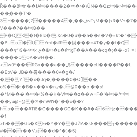
Ȑ���8n��fA����י��2�\ǛN��Qz:�>��~S�E3!
��ַ���Tr�
3H����)Z�����4�,��ڣvҦM��]xR�V+�7�P�6�cC9OC'�D�Pjσt`�^��i�0���O�������
V���?��Q��
P�Qֵ]K�t�8Ic�l.&c�0�ư��a��s�V�=kt�^���n2�Dhz*�Z�
�BUo�U Ymf�#R�慔���=4T�y��f�Q
���ԇ^}9�4<,y�&�u�( gT��A���cq�;��-o?|
����QOA�wH��:
<w0*��ɬRGx���a��_$����c����P��L
�EbV�;JB��툻����0v�g�/
�j�Y`�x�Jq�j����0�Q[[��
o%��:�B�>��V�nٸ�J@0��o ��s!
�*M���l��(%��K�V��z��w=F�'��/
��yu@~@�%�mWח�"��u��?
�f
>h���Gc�KEi�Y�Y��JӢA�s8��� +̨����
#��r��V,u��d�^�}�5}