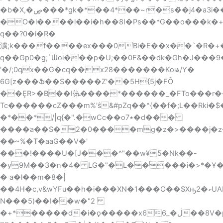
�O�l����l��i�h��8I�Ps��*G��o���k�+]P�X
q��?0�i�R�
瀇;k���f����ex���0Bi�E��x��`�R�+
q��Gp0�g;`Ѿoi���p�U;��0F&��dk�Gh�J���9
'�/;0qx��G�cq��x28�������Koѩ/Y�
6G[z���Ֆ��S�����Z'��5H{5j�FȎ
��ȨR>�B��I{ܞ����*������_�FTo���r��S�k.*�#
Tc������cZ���m%'ŝ&#pZq��^{��f�;L��Rki
�*��*/|q{�".�wCc��o٭7�d���
����a��Ѕ�2�0����mg�z�>����j�z�omO�9�b=F_,޸�MZ�
��̷~%�T�aaG��V�'
���ǃ����U�[J���^"��w¥5�Nk��-
�y9M��3�n�4� LG�"�L�����i�>*�Ұ
� a�l��m�8�|
��4H�c,v&wYFu��h�i���XN�1���O��$Xԣ2�ކUAL���#�s�ɡ�
N���5)��I��w�"2
�+*�����d�i�ǫ�����x6ڶ�_6��8V�p��8��,�s!x@w6oG+����s_�~tL,x���>�*YVp�