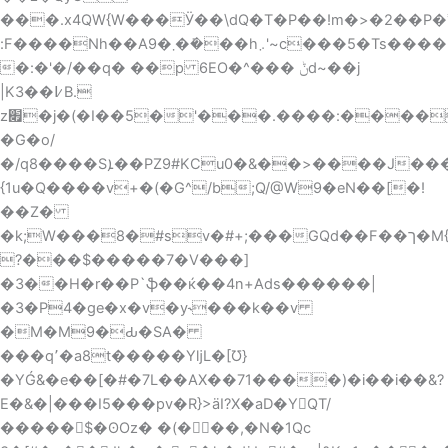
���.x4QW{W���Ӱ��\dQ�T�P��!m�>�2��P�ʾ
:F����Nh��A܂�9��ܺ��h܇'~c���5�Ts����Hf��N��=��J\���21f��������G�oA�=
�:�'�/��q� ��p 6EO�^��� ݨd~��j
|K3��߇B.
z׏�j�(�I��5�'���.����:��������=��
�G�o/
�/q8����Sܐ��PZ9#KCu0�&��>����J���%aؚ
{1u�Q����v+�(�G^/b;Q/@W9�eN��[�!
��Z�
�k;W���8�#sv�#+;���GQd��F
��ך�M{��o!O�$��~�i/^��u��Κw�
?���$�����7�V���]
�3��H�r��P`ֆ��ќ��4n+Ads������|
�3�P4�ge�x�v�y˞���k��v
�M�M9�Ԃ�SA�
���q٬�a8t�����YǉL�[Ʊ}
�YǴ&�e��[�#�7L��AX��71����)�i��i��&?
E�&�|���I5���pv�R}>ӓI?X�aD�YQT/
�����$�ʘOz� �(�┙��,�N�1Qc