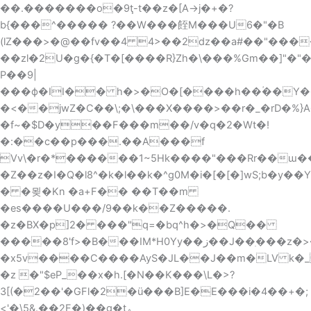
��.�������o�9ţ-t��z�[A->j�+�?
b{���^����� ?��W���䬹M���U6�"�B
(lZ���>�@��fv��4 4>��2dz��a#��"����
��zl�2U�g�{�T�[����R}Zh�\���%Gm��]"�"
P��9|
���ф�II�� h�>�O�[����h��ؙ��Y���W�wC{�4��/P"Ԫ�����Y܎ƽqz
�<��jwZ�C��\;�\���X����>��r�_�rD�%}A
�f~�$D�y��F���m��/v�q�2�Wt�!
�:��c��p���.��A���f
Vv\�r�*������1~5Hk����"���Rr��ɯ�
�Z��z�I�Q�l8^�k�l��k�^g0M�i�[�[�]wS;b�
� �묒�Kn �a+F�� ��T��m
�es����U���/9��k��Z�����.
�z�BX�p]2� ���"q=�bq^h�>�Q��
�����8'f>�B���IM*H0Yy��ز��J��ִ���z�>���%�����Y�x�,�]��y�o�T��`����>�{4
�x5v����C����AyS�JL��J��m�LV k
�z �"$eP_��x�h.[�N��K���\L�>?
3[(�2��'�GFl�2�ü���B]E�E���i�4��+�;
<'�\5&.��2F�)��g�t؞