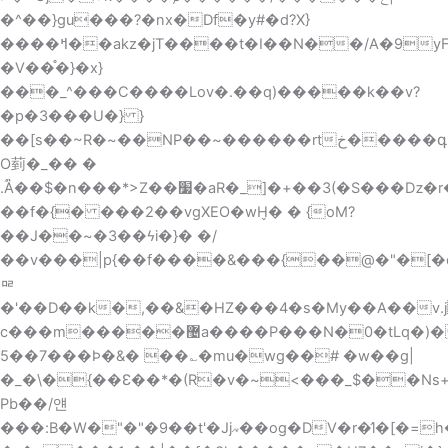
�^��}gu���?�nx�Df�y#�d?X}
����ߞ��akz�jT����t�I��N��/A�9yF��׫ߜ���'o�>�{�3�[@` v���&;���q�Õ���`�T91�a�~ں?
�V��֯�}�x}
���_^���C����Lov�.��q)�����k��v?
�p�3���U�} }
��[s��~R�~��NP��~������rt
خ�����գ3��?
O菿�_�� �
.ؐȀ��$�n���*>Z��׷�aR�_]�+��3(�S���ǲ�r�W�",���[�Rc~}D��E�o�D�Z�8�ּ�Ρ>�(_/
��f�{� ���2��vgXEO�wH̬� � {oM?
��J��~�3��ϟi�}� �/
��v���|p{��f����&���{��@�"�[�
ᇛ
�'��D��k�,��&�HZ���4�s�My��A��v.jҬ:� *��K
c���m�����޴a����P���N�0�tLq�)�͓��pf/eE6���0�/~�L��i{��`ӯ�b�3��8
5��7���Ϸ�&� ��؎�mu�wg��# �w��g|
�_�\�{��Ɛ��*�(R�v�~<���_$��Ns
Pb��/얜
���:B�W�"�"�9��t'�Jj𐽿��og�DV�r�̛l�[�=h�����z���'<�o�/