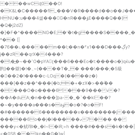
Skip
���wCɖ0��O!
to
�K&L�C�����fl_���V�R����d��o��J��
content
HNU�:u���4셅���G�nR���ۇE����Q��}
�Q�j2dZ}
�]�F�^����NG�E;�'݃�t�g����S����_��f���tB�4m�G��ج7{�s�>i��Ÿ�
*�� [|
�7ۓ��6�����m��I;��n�ˤx1���D���ڳy?
j��zR��qrX�4���?
�\�͟�~��ՙO�pYA{ُ���6���Eo�t:����o�}qќu�a;��~�w�R��;N
䬲}��僻}�!�܆~{����T�_� ���\���;�5級
���2�!����c-LOq�{����z�}
���[��z��^���{�b;�+�zX�>��ۗ��
����O�o����6���9��� v�?
��A�duA;�n����]þa-�_�`��kI ��?
�~�y����a���s�aۋ�o�?�o�F!
�#������6��������x��������j����
�����6o��j�I�ޡ����7��� ��
���y<�鱿ȓBl�_�I~ĭ�iR;=h ����#���s�k�t��|
<�0S8 ��}kp��G�}w|