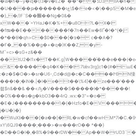
�ià�h�~y�iq�()3�v�EZ�`��"��ަڈD3IlA�n�Y=5\��b�w�y^��
�U����թ�������ڿו\$�re�<�\��p5�M�e����t�
�}_�/)F`S��׮��Ng�0&�
xW���˙=YHaJ�K�%+�u8O?L�X�l
�fໝ��E�������f�7n��Ew�6Ґ�!�^{�j
�*��ȣ�qh>C�$0���[�צ� c��A�?
�Ғ�_��%��g�+�q�)K��Z,�y-
Mˆ=c>�sG+z&��
��tU2�l1x�T��K.g|W�����͛���e���(�e
o&������q4�Κ��t:7lǽv3rg]c1�{#�iɯ
:�z�$�O�>�sr�U6-,Cd�d@�c�C����Ւ6N悽
���t�;�iN�.|�I�e�t��\%4]��ze���'���
쵊$n&��& ��<Ԡ�V����S�����l�*�����!
�O%���s�g�kbO3��4rQ .wx:�3"=�o�
�E�J���������\�{�Hzfo�E�V����ʰ
j�U�)�}
�WuX
ӟ���[�a��[�RL�w�҅cf��wHM*7i�C.�
xY\6QJ9����;���>�w���rO�� *��}
�D��G�I�,�B%�9��rDW�� Ap��W�rUD3`�