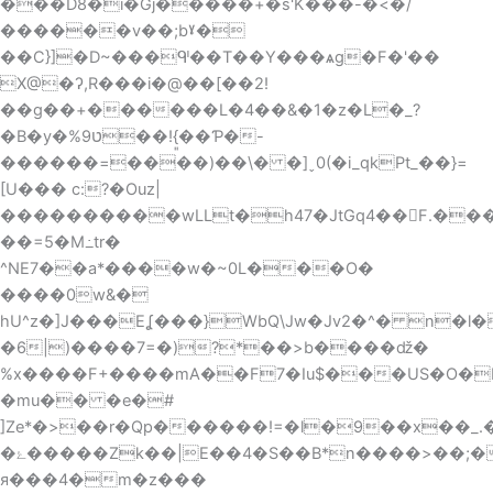
���D8�i�Gj�����+�s'K���-�<�/
������v��;bˠ�
��C}]�D~���ᒅ��T��Y���ѧg�F�'��
X@�ʔ,R���i�@��[��2!
��g��+������L�4��&�1�z�L�_?
�B�y�%ט9��!{͈��Ƥ�-
������=����)��\
� �]ˬ0(�i_qkPt_��}=
[U��� c:?�Ouz|
����������wLLt�h47�JtGq4��F.��
��=5�M߸tr�
^NE7��a*����w�~0L���O�
����0w&�
hU^z�]J���Eʆ���}WbQ\Jw�Jv2�^� n�
�6|)����7=�)?*��>b����ǆ�
%x����F+����mA��F7�Iu$���US�O�
�mu�� �e�#
]Ze*�>��r�Qp������!=�l�9��x��_.�
�ۓ�����Zk��|E��4�S��B*n����>��;�������Xj�w���1?
я���4�m�z���