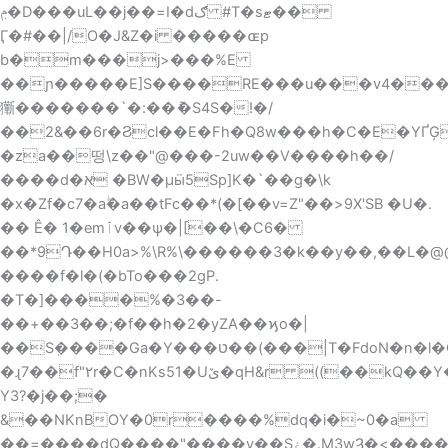
ݦ�D���uL��j��=ӏ�dګ #T�sޓ��
Ӷ�#��|/O�J&Z�i �����ɶp
b�m���j>���%E
��ɲ�����E]S����RE���u���vۍ����4�a>���2�".���`{Н���u�8o�l(n2,�HC=���"Wq\�T�����h\X��Vmq�N%ɶ���V�T� 3ߛ�����6��RazW^wf���%f�w��� ��b��)��8�����el�RnX��Y�$ܕǛ�h#k$6�T�u�
玂�������`�:��ު�S4S�!�/
��2&��6r�Ϩcl��E�Fh�Q8w���h�C�E�YҐĢ
�za��떵\ z��"@���-2uw��V����h��/
����d�א �BW�μӹ5Sp]K�`��g�\k
�x�Zf�c7�aۖ�a��tFc��*(�[��v=Z"��>9X'SB �U �.
�� Ê� 1�emٱv��ѱ�|[��\�
C6�
��*9Դ��H0a>%\R%\������3�k��y��,�� L�@@
̂����f�l�(�bTo���2gP.
�T�]����%�3��-
��+��3��;�f��h�2�yZA��ϗo�|
��Sٖ����Ga�Y���ט��(���|T�FdoN�n�l�C2G��Se� ?
�ɻ7��f"۲r�C�nKs51�Uێ�qН&r ((��kQ��Y��F��6����z�@p�]�Q�͝�
Y3?�j��;�
&��NKnBOY�0r����%dq�i�~0�а
��=����dQ����"����y��Sۼ�.M3wȜ�<����"6CsI}