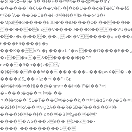
�o[;�5z~�|�,n�'�I�P�����qp��m?
������^�6/.͝���v�[>�|�k�U���q�T�K/'��ȇ5
Z�[A� ��6�C8��i <�N�lж��o43�/
�Mpa�3�����E�'��iU����c�i�����l�
��f���9!x�V����J���S����VU�x��
��z�u�i��j�;��ݒc�I�V֮�����qm���މ�S
6���ER����ݝ�y
���K�� vZo�p���>և^�wi���O����5��ݷp L9
�>��=�ܺ8������i�j�O?
nv���ӛ�p��}z�/
�]���@��W�����:���~���pwX��~�9�
����u}S_��\z���"+Gp
����Nj��@�hm���1"�l��?
�+���:�q�� � ��
�j�tx��`5L�T���O�o��k,�,�z$<�y�G�
�92f�]kΛ��v@2A���R�6B�[���ӝ�G�
����{���[� qX��B @e��?
�����WS���>e��`O�Zd�-
����_���������O�