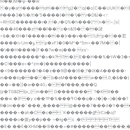
!R��]M�ѱ-��w
�y�a����ο��g2� q{�o|C��UUK�Dy4 n�Gΰ
#���3�%�/t!�'5����}��Ԇ� r�D&}�<߹
=RGE������r�.�,r�Q%�h���]^n�~;|s|
���46���z��ſ��c�n&!9� ��諸
=&�;�XH�1����v���}r��v��Up���䍔
����i>!Jm�ؤ p�xF)�0�M^�^5m=��7M� �|
�\��H���l�|F��?w�wj��� xs'-
���������*�ߋ�k?(1�}E��H��%�ϟW�3�<}G�?
�C!���e=�^zm�}������j����|
�>9������1�4�ϫ��9@��)8�;?�iX�A�����-
m���tq����b�eM����w��.0,�&��}
��=�
�|[�w��ۿ40��f���;���Q
)jr�TG&Dǉx_(m�� G�������`?�KX��
�
�w �}F�y o��?P�%���ߟO��q�>/�|�~}�}��?
R�)m���՟���_���� @����7���d�Y��
����~�ah�C�c�`K������g͝rCз�oj?
����o�㧞y��p�� ~�ɫg�c .�! T
�E�.��E�XHM��!8���=�#����������;�