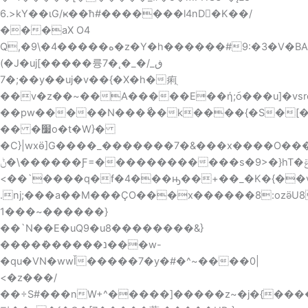
6.>kY��ιG/ҝ��ћ
#�������l4nD�ٌK��/
���aX O4
Q,�ه�����4�\9�z�Y�h������#9:�3�V�BA]Ф��8��~=
(�J�uj[�����륭7�˛�_�ڧ_/
�7;��y��uj�v��{�X�h�痢ֻ
��v�z��~��A�����E��ή;݇o���u]�vsrc�n
��pw�����N���ޯ��k����{�S�[���~Y�ɾ{����c��>ܞ|k�:VU���k
�� �׷o�t�W}�
�C}|wxӫ]G����_�������7�&���x����O���
�ݨ\������Ƒ=������������s�9>�}hT�ݝ~:
<��`����q�f�4���ԣ��+��_�K�{��v
.nj;���a��M���ÇO���x������8:ozӛU
1���~������}
��`N��E�uQ9�u8��������&}
����݁������נ���w-
�qu�VN�wwǏ�����7�y�#�^~����0|
<�z���/
��÷S#��
�nW+^�����]�����z~�j�{���