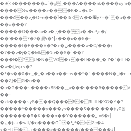
�9{<8�������ؿ�`ܚ_���A����ek����xym�}
����Տw����>���K�U�dX-
���٥��>�͓O~e���Ï��I5<'W��߼y7=�`�o���O���i�d:�ޥ�����҇w�����s�1u�Q�R�2N;w�+�Ï�ãO���GW7?
��o���?
�����O���ae�p�ɽ{���o�:�cP;s�/
��'���7�7�j雳r�^|z���x�
�5�-
�����f�F���V�?�>�ڽ����w�O/���/
�7��ν�j�Ç�Mk�כo��S�`��?
���l�?U�N�VG�+�����_�'�`��
�w�ı[Iwj>v�?
�*�s��&�n_�_�ǝ��n��~w��*�߮+����N�_i�n+
��Z]�G�o��
�o�G���~����x85��__u���:���#�֭����
��-
�zk����~yS���Q���5� 9L�XG�Y�?
��ͮ���^�����y���ys����&���;���þy0헼
�������9�K'���n��Y������_|x6�r|
�ݺ�j~+�w/�o����OǗ�*_³�oZc�4
>�~Uj�+k����ɇ������/��� ���ݝ|