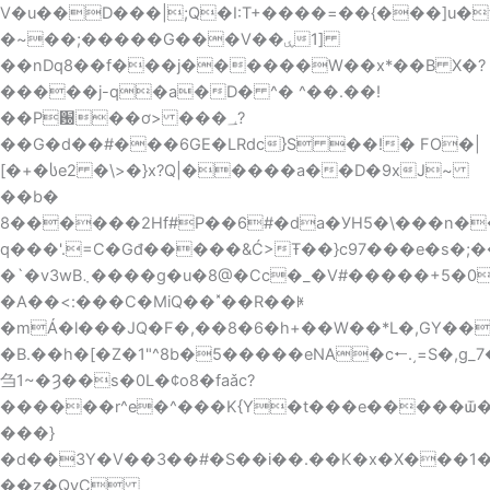
V�u��D���|;Q�I:T+����=��{���]u�
�~��;�����G���V�ۑ�1]
��nDq8��f���j������W��x*��B X�?
�����j-q�a�D� ^� ^��.��!
��P԰��ơ> ���؀?
��G�d��#���6GE�LRdc}S ��!� FO�|
[�+�სe2 �\>�}x?Q|�����a��D�9xJ~
��b�
8������2Hf#P��6#�da�УH5�\���n��
q���'.=C�Gđ�����&Ć>Ŧ��}c97���e�s�;
�`�v3wB܆����g�u�8@�Cc�_�V#�����+5�0,w��AN
�A��<:���C�MiQ��˟��R��ꏌ
�mÁ�l���JQ�F�,��8�6�h+��W��*L�,GY��
�B.��h�[�Z�1"^8b�5�����eNA�c🠐.͵=S�,g_
刍1~�Ȝ��s�0L�¢o8�faǎc?
������r^e�^���K{Y�t���e�����ѿ�
���}
�d��3Y�V��3��#�S��i��.��K�x�X���1�fj
��z�QyC