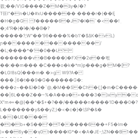
쯼;��/V\G����Z�M�ӟу�/�?
T{EI"�n�U�#xU������ ����r�(��Ę
�H�g�G f�����6�J?�l�`�<��!ٖ
�;4"R�(�î�/��B�?
�����?;W"��'96����%�b1'�$ߡK�vL}
ɲ��������������� /
�L;����*�'�0��L'
�������v�B����}�FX�2e��뙧
��:��m��� �C���o�k�*m}ƿ���g�!M�[?
�LG!8sQ{���m� �>g W9?A�
���.|6�t��9�G������G�:
���z~��&)�0�`@,�M��S�Ch�{;]�m�C��
��|6L���Z��~%�A��a�=���3�)xу�
X"m⟸�@}��^�$+�?��/�����n����1D���0�?
L�������y&��yZ;)�<�c�}�\SP�&�
L�{�UE���
�)�b+�S��ʳ�T�����6��+F5�Im�
)×��6y��ʞ0t����lG*�<�A�JE-;\ZN��B1��F�T�[2�fՈ� Mj�2�5�Ztj[ٹF��4�(>���dW*�