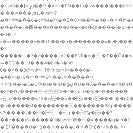
�KsxS��[Nݼg���At�FN��tp�Nw���;���`�d�j;����Al|'y�k���v��l��o�|
� ��w���yssߺ�vsi?
�����6�cM���Z�C���4�>��m��ԅ�!,׏��҃�G���8�1�^<:���7��h��-
�����׍�7���ǝ����a��x�s�ɋK����{�&>���Ƈ�w_�\�7^��"���8�_���+����ޫߡƟ.�\ԃ��q{����Y?
�n�_?
y�ax�����y��+h
��\�n�j�������x�;�{���
�?
����֩�:~�7�z����~x2��ENR�w�[�T��Ѽ4�
ㅰ�ƻG'��؁l�l��#��ȯ�nO
0��<��8dnI~Tthbp���6�}
�#��۰9��*S��\�����
i b��)�E�C�(��1D�g@�U��A�����[�n�
���7����~  9�4�2 sLU�td�˃������
<oZ�����w1$�w��q��d��߬>���_��n0�S׷����_^
�h�����M���������������#8,p����`
vP{��l��y���~ �g ��?@�/��?
��z���x\=�����Jj�~ @��X ����q�m�?
�:ET����U�~S������_�ܸ�Ӛ^E�%ީ��../