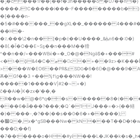
�ݫ�c���1r��|��f�3h�����o �U7��ni�}
����J!C�����i���-F���������b�}
�[����n-
�5�#������_��gXL��_������ 4���#
��H�-
�؉���\2�n��[�p�ċ��U����_&ܞn6��:0�}
�8{.�Ī�O��E~Ss̼��n���M��猾
^��n��/=���WBќ�=�_O�@�Ngӛ$�+���#
<�۱�ǭ&4�C�ޓ�񥹸c�+��9z>�K���Ȇx��a��@�({32<�?
>���W�EO6��PR&zSDԌ�6�6()�@���9�
Ѫ�Gf��3 =��%ߙ̙\g���NW��!
�����1�����V|#2�~+�}
č��Ai�|K�zx�'��,�
R��w�@�6*q��s������8�(���^
���6�ǟ���?���;�Q`�1J���=�>{��鳝
�)� ���-,�?��(��s��0�6�+�����};
�׷Q�,x�^gSB���Nw� kN���T��D�t�w�3ā2�����?
���D;��f}
�7��t����o�H�#yi���L�JK��k�s�