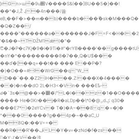
}rGn>ɯ́�9u֋V����S&(��]BU��5�}��!
��^�J,Ž J̖�4n���/쑗
eB,��F�>��ՠ��b)����b���ޮ�sk�M���Q�
�Q�Z��/
����"������a�������J�F=F<�H�I:�2W
'�&��~TǄM1ǽ(�"�
ޭC�J�P�c7Kj�9�i�9Ti�#"�rYB����'��g����
�nY�^���������8�7��,Q�U$���
��ď�[��q+��t�� ��� E��P�?
�)�O��=#I�WrG��q"W_
D��`��.�Z2iH���.Z:���X�4����
��)�n��dO 2L�H3<�Vin� ���Eҍ-
Ԁ�`3s�@��>�͹�́/"L�I��z�1��O���
���� He�0Kr��j�R�aLDp��\*؈@�0dݤ q30�
���E7*i�2eYCv� T�)�A~��8q�=�}�
^���0����?g��4p�~��aC_U
M�8Q�:��V==�
��R��R'��ڦL�Y�v=�zNd�f�zs��
�Y;J'�V��潐