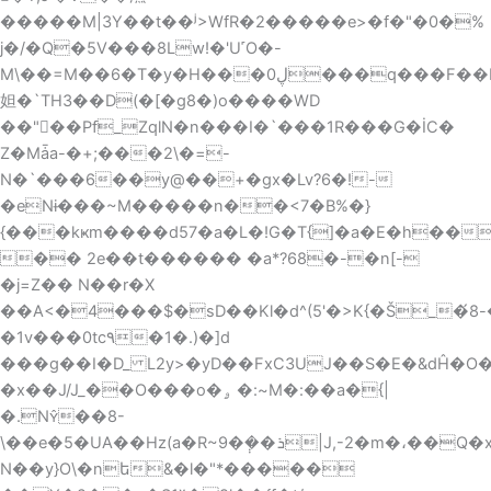
�����M|3Y��t��ʲ>WfR�2�����e>�f�"�0�%
j�/�Q�5V���8Lw!�'U˹O�-
M\��=M��6�T�y�H���0ڸ���q���F��H��LG�Җ +��ud��Q��ʈ���v���&�1��?}cj���3�\cZ�|
妲� `TH3��D(�[�g8�)o����WD
��"�ٓ�Pf_ZqlN�n���I�`���1R���G�İC�
Z�Mǡa-�+;���2\�=-
N�`���6��y@��+�gx�Lv?6�!-
�eNɨ���~M�����n��<7�B%�}
{���kҝm����d57�a�L�!G�T{]�a�E�h��
�� 2e��t������ �a*?68�-�n[-
�j=Z�� N��r�X
��A<�4���$�sD��Kl�d^(5'�>K{�Š_�́ݓ�-8h�cS7rƃ�Ң����.�u���/
�1v���0tc٩�1�.)�]d
���g��I�D_ L2y>�yD��FxC3UJ��S�E�&dĤ�
�x��J/J_��O���o�ۄ �:~M�:��a�{|
�.N��8-
\��e�5�UΑ��Hz(a�R~ܪ��݄�9|J,-2�m�،��Q�xi"1��
N��y}O\�nե&�l�"*�����