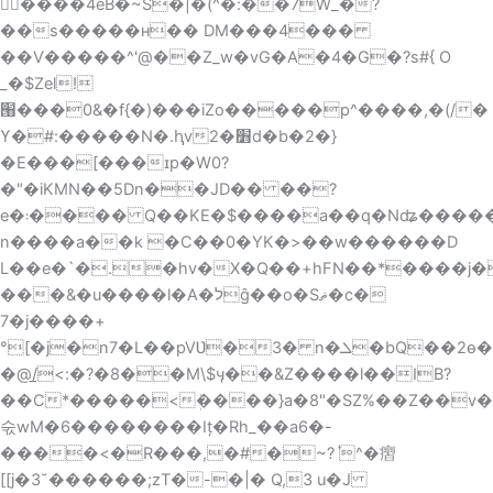
닠ٰ����4eB�~S�|�(^�:��7W_�?
��s�����ʜ�� DM���4���
��Ѵ�����^'@��Z_w�vG�A�4�G�?s#{ O
_�$Zel!
՘���0&�f{�)���iZo�����p^����,�(/�
ϒ�#:�����N�.ԧv׻�2d�b�2�}
�E���[���ɪp�W0?
�"�iKMN��5Dn��JD�� ��?
e�܃���� Q��KE�$����a��q�Nʥ�����Տ_�D���=�Y���wd1X����-
n����a��k �C��0�YK�>��w������D
L��e�`�.�hv�X�Q��+hFN��*����j
���&�u����l�A�לĝ��o�Sޡ�ϲ�
7�j����+
°[�j�n7�L��pVƲ�3� n�ܠ�bQ��2ѳ�����Q�
�@/̲<:�?�8��M\$ӌ��&Z����l��IB?
��C*�����<ܲ����}a�8"�SZ%��Z��v
숛wM�6��������Iț�Rh_��a6�-
����<�R���,�#�~?݊ ^�㿇
[[j�3˘������;zT�-�|� Q,3 u�J