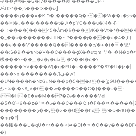
폇��y�{�G�[7�����藗;�����UP-}
ڪU>^��jc���tX��u{|
����q���=�K.O�[�����Qܹ�e��W��ӻ�ջs��V
���܅���:�����t�J\�pΎO���u�}4�އi}ܿ
�>=����]���<5�Ǻm�B���vK��Vt�*����������������\>����
�_��a�������J�~ ?����j����d�4�˯ƃ}
��el���V'�����Q�������c/�+�(��뻫/
��:S�9l��ԏN;�V��C����gX��utqm=\^�_�N
韍���?F��__�ã�/�uط.�V��ӏ�q�?
�����'ߋV����W[�g�EU�~����Z�87�U�jz�|
���>n ��������Лڣ�w?
�UӋ����h�NzGߎN���p�5��s��[gGU������j��o4޿
烈~%�.�<8_V�0��w����Q��C�}���:.�-
{�H�E�#�M��?�Zӛ��w���V븾
�5�Q}+9��z�^�ޕ���C���Ҽ|t�F�������|8<��3O����7.;;w�����ۇ������]���[����Q7t��?
��������ǫ��y�>��G��hx~r�Q�dU��5�c{'
�gq�?||
��׉���U�qU����=>�O{��C��y����DF�>�O��?U/V�U��erb^l����8�FI���_v��V=�����l��G�����$�
�}