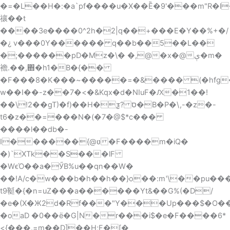
�=�L��H�:�a`pf����u�X��Ȅ�9'���m"R�l
禳� �t
����3e����0^2h�2|q��+���E�Y��%+�/
�¿ v���0Y������ q��b��5��L��
�;������pD�Mz�\� �,@�x�@ې�m�
襜.��,΋�h1�B�{��
�F���8�K���~�����=�&���� (�hfg
w��I��-z��7�<�&Kqx�d�NIuF�Ԕ�1��!
��\!2��gT)�f)��H�ƺ? ס�B�P�\,-�z�-
t6�z��=���N�(�7�@$*c���
����l��db�-
I������{@ʋ�F����m�iQ�
�)`XTk��S���lF
�WϵΌ��a�ӲB%u��qn��W�
��!A/c�w���b�h��h��}o��:mʹ\��pu���)
t9䩠�{�n=uZ���a������Yt&��G%(�D/
�e�(X�Ж2d�Rf���"Y���Up���$�O�
�oaD �0��ё�G|N�r���i$�e�F����6*
<{���.=m��D]��H;F�[�