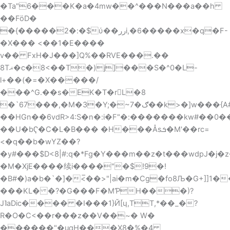
�Ta"6���K�a�4mw��^���N���a��h
��FöD�
�{�����2�:�$ύ��ررi,�6�����x�q�F-
�X��� <��1�E����
v�� FxH�J���]Q%��RVE���.��
8Tޣ�c�8<��T�)j]���S�^0�L-
l+��(�=�X�����/
���^G.��s�EK�T�rL�8
�`67���,�M�3�Y;�~7�ګ��k>�]w���{A#��#l��dմ�����ԢΪ�� :��f�/x�i2��d�p�uQN+g80������B�u\O3$e�#Bj}
��HGn��6vdR>4:S�n�:i�F"�:�������kw#��0����
��U�bҀ�C�L�B��� �H���Åsܭ�M'��rc=
<�q��b�wYZ��?
�y#���$D<8|#:q�*Fg�Y���m��z�t���wdpJ�j�
�M�XjE����续i����"�$!9�!
�B#�)a�b�`�]�<̅��>"|ai�m�Cg�fo8Љ�G+]]1�
���KL� �?�G���F�MƤH���)?
J˥aDic���� �I���1}Й[ɥ,TT,*��_�?
R�O�C<��r���z��V��~� W�
������"�uqH���X8�%�4