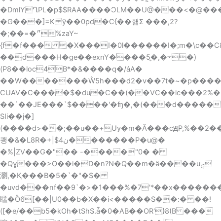
�DmlYՂPL�p$$RA
A����ƆLM��U@���<�@���
�G���]=K ȳ��0pd�C{��햶Ʃ ���,2?
�;��=�״%zaY~
{f�f��� �X���I�0l������I�;m�\c��
��d���H�ge��exnY����܋�,�̥5�)
(P8��loc4B*�&����q�/ȧA�
��W�������Ŵ5h���d2�v��7t�~
�p���
CUAV�C����$�du�C��(��VC��ic���2%�
��`��JE���`$����'�ʩ�,�(���d�����
SIi��j�]
(����d>��;��u��+Uy�m�Ȃ���cԬP,%��2��2� k�2vY�Y�Q���
쾡�&�L8R�+|$ن4�������P�u@�
�%|ZV��G�"�� -����"0� �
�Qɣ���>O��i�D�n?N�Q��m�ӛ����uݮ
瀏,�Қ���B�5�`�"�$�
�uvd���nf��9`�>�1���%�7'*��x��������
䁅�Ȍ6[��|U0��b�X��i<�����S��:� ��!
([�e/��b5�kOh�tSh$.ǡ�0�AB��OR'}8(B ���