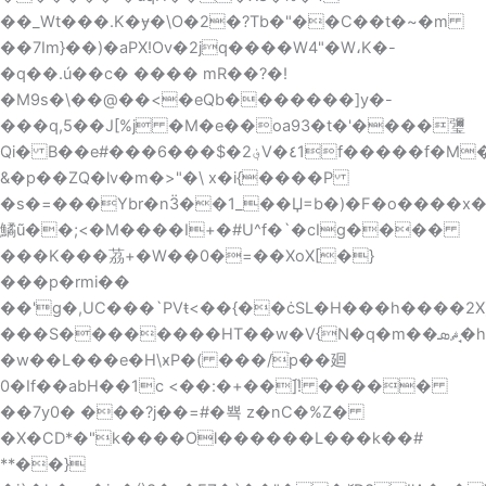
��_Wt���.K�ɏ�\O�2�?Tb�"��C��t�~�m
��7Im}��)�aPX!Ov�2jq����W4"�W،K�-
�q��.ú��c� ���� mR��?�!
�M9s�\��@��<�eQb�������]y�-
���q,5��J[%j �M�e��oa93�t�'����瓕
Qi� B��e#���6���$�2؋V�٤1f�����f�M���fK�|B�{$�����ؗ�6
&�p��ZQ�lv�m�>"�\ x�i{����P
�s�=���Ybr�nӞ��1_��Џ=b�)�F�o����x
鱊ũ��;<�M����I+�#U^f�`�cIg����
���K���茘+�W��0�=��XoX[�}
���p�rmi��
��'g�,UC���`PVŧ<��{��ċSL�H���h����2X
���S��������HΤ��w�V{N�q�m��ޘܣ�̘hQwP_��IMQ��5<���tCnP��H\�}
�w�
�L���e�H\ӿP�( ���/ׂp��廻
0�If��abH��1c <��:�+��]֘! �����
��7y0� ���?j��=#�뾱 z�nC�%Z�
�X�CD*�"k����Ol������L���k��#
**��}