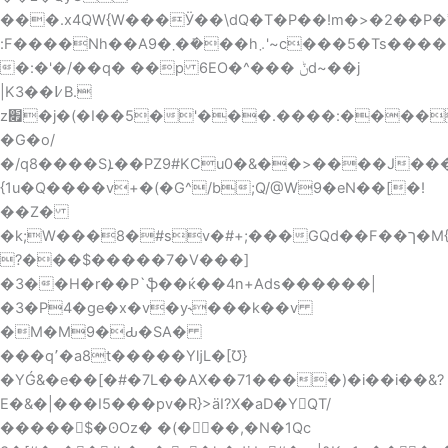
���.x4QW{W���Ӱ��\dQ�T�P��!m�>�2��P�ʾ
:F����Nh��A܂�9��ܺ��h܇'~c���5�Ts����Hf��N��=��J\���21f��������G�oA�=
�:�'�/��q� ��p 6EO�^��� ݨd~��j
|K3��߇B.
z׏�j�(�I��5�'���.����:��������=��
�G�o/
�/q8����Sܐ��PZ9#KCu0�&��>����J���%aؚ
{1u�Q����v+�(�G^/b;Q/@W9�eN��[�!
��Z�
�k;W���8�#sv�#+;���GQd��F
��ך�M{��o!O�$��~�i/^��u��Κw�
?���$�����7�V���]
�3��H�r��P`ֆ��ќ��4n+Ads������|
�3�P4�ge�x�v�y˞���k��v
�M�M9�Ԃ�SA�
���q٬�a8t�����YǉL�[Ʊ}
�YǴ&�e��[�#�7L��AX��71����)�i��i��&?
E�&�|���I5���pv�R}>ӓI?X�aD�YQT/
�����$�ʘOz� �(�┙��,�N�1Qc