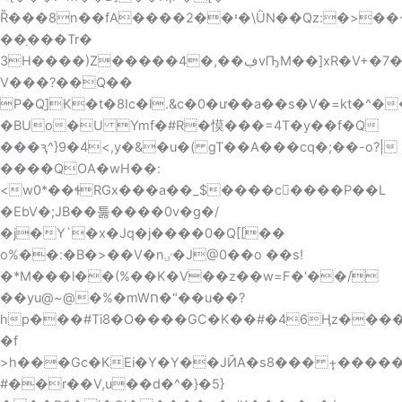
Ȑ���8n��fA����י��2�\ǛN��Qz:�>��~S�E3!
��ַ���Tr�
3H����)Z�����4�,��ڣvҦM��]xR�V+�7�P�6�cC9OC'�D�Pjσt`�^��i�0���O�������
V���?��Q��
P�Qֵ]K�t�8Ic�l.&c�0�ư��a��s�V�=kt�^���n2�Dhz*�Z�
�BUo�U Ymf�#R�慔���=4T�y��f�Q
���ԇ^}9�4<,y�&�u�( gT��A���cq�;��-o?|
����QOA�wH��:
<w0*��ɬRGx���a��_$����c����P��L
�EbV�;JB��툻����0v�g�/
�j�Y`�x�Jq�j����0�Q[[��
o%��:�B�>��V�nٸ�J@0��o ��s!
�*M���l��(%��K�V��z��w=F�'��/
��yu@~@�%�mWח�"��u��?
�f
>h���Gc�KEi�Y�Y��JӢA�s8��� +̨����
#��r��V,u��d�^�}�5}