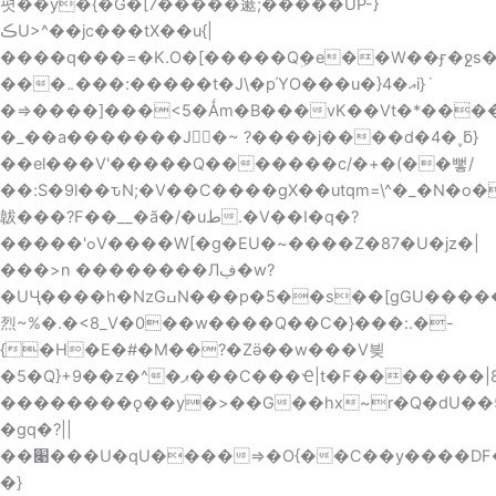
폇��y�{�G�[7�����藗;�����UP-}
ڪU>^��jc���tX��u{|
����q���=�K.O�[�����Qܹ�e��W��ӻ�ջs��V
���܅���:�����t�J\�pΎO���u�}4�އi}ܿ
�>=����]���<5�Ǻm�B���vK��Vt�*����������������\>����
�_��a�������J�~ ?����j����d�4�˯ƃ}
��el���V'�����Q�������c/�+�(��뻫/
��:S�9l��ԏN;�V��C����gX��utqm=\^�_�N
韍���?F��__�ã�/�uط.�V��ӏ�q�?
�����'ߋV����W[�g�EU�~����Z�87�U�jz�|
���>n ��������Лڣ�w?
�UӋ����h�NzGߎN���p�5��s��[gGU������j��o4޿
烈~%�.�<8_V�0��w����Q��C�}���:.�-
{�H�E�#�M��?�Zӛ��w���V븾
�5�Q}+9��z�^�ޕ���C���Ҽ|t�F�������|8<��3O����7.;;w�����ۇ������]���[����Q7t��?
��������ǫ��y�>��G��hx~r�Q�dU��5�c{'
�gq�?||
��׉���U�qU����=>�O{��C��y����DF�>�O��?U/V�U��erb^l����8�FI���_v��V=�����l��G�����$�
�}