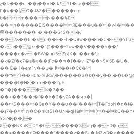
ݦ�D���uL��j��=ӏ�dګ #T�sޓ��
Ӷ�#��|/O�J&Z�i �����ɶp
b�m���j>���%E
��ɲ�����E]S����RE���u���vۍ����4�a>���2�".���`{Н���u�8o�l(n2,�HC=���"Wq\�T�����h\X��Vmq�N%ɶ���V�T� 3ߛ�����6��RazW^wf���%f�w��� ��b��)��8�����el�RnX��Y�$ܕǛ�h#k$6�T�u�
玂�������`�:��ު�S4S�!�/
��2&��6r�Ϩcl��E�Fh�Q8w���h�C�E�YҐĢ
�za��떵\ z��"@���-2uw��V����h��/
����d�א �BW�μӹ5Sp]K�`��g�\k
�x�Zf�c7�aۖ�a��tFc��*(�[��v=Z"��>9X'SB �U �.
�� Ê� 1�emٱv��ѱ�|[��\�
C6�
��*9Դ��H0a>%\R%\������3�k��y��,�� L�@@
̂����f�l�(�bTo���2gP.
�T�]����%�3��-
��+��3��;�f��h�2�yZA��ϗo�|
��Sٖ����Ga�Y���ט��(���|T�FdoN�n�l�C2G��Se� ?
�ɻ7��f"۲r�C�nKs51�Uێ�qН&r ((��kQ��Y��F��6����z�@p�]�Q�͝�
Y3?�j��;�
&��NKnBOY�0r����%dq�i�~0�а
��=����dQ����"����y��Sۼ�.M3wȜ�<����"6CsI}