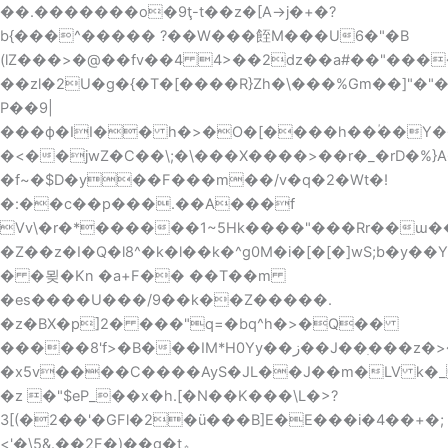
��.�������o�9ţ-t��z�[A->j�+�?
b{���^����� ?��W���䬹M���U6�"�B
(lZ���>�@��fv��4 4>��2dz��a#��"����
��zl�2U�g�{�T�[����R}Zh�\���%Gm��]"�"
P��9|
���ф�II�� h�>�O�[����h��ؙ��Y���W�wC{�4��/P"Ԫ�����Y܎ƽqz
�<��jwZ�C��\;�\���X����>��r�_�rD�%}A
�f~�$D�y��F���m��/v�q�2�Wt�!
�:��c��p���.��A���f
Vv\�r�*������1~5Hk����"���Rr��ɯ�
�Z��z�I�Q�l8^�k�l��k�^g0M�i�[�[�]wS;b�
� �묒�Kn �a+F�� ��T��m
�es����U���/9��k��Z�����.
�z�BX�p]2� ���"q=�bq^h�>�Q��
�����8'f>�B���IM*H0Yy��ز��J��ִ���z�>���%�����Y�x�,�]��y�o�T��`����>�{4
�x5v����C����AyS�JL��J��m�LV k
�z �"$eP_��x�h.[�N��K���\L�>?
3[(�2��'�GFl�2�ü���B]E�E���i�4��+�;
<'�\5&.��2F�)��g�t؞