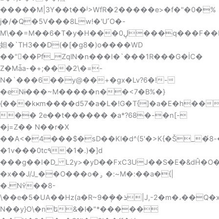
�����M|3Y��t��ʲ>WfR�2�����e>�f�"�0�%
j�/�Q�5V���8Lw!�'U˹O�-
M\��=M��6�T�y�H���0ڸ���q���F��H��LG�Җ +��ud��Q��ʈ���v���&�1��?}cj���3�\cZ�|
妲� `TH3��D(�[�g8�)o����WD
��"�ٓ�Pf_ZqlN�n���I�`���1R���G�İC�
Z�Mǡa-�+;���2\�=-
N�`���6��y@��+�gx�Lv?6�!-
�eNɨ���~M�����n��<7�B%�}
{���kҝm����d57�a�L�!G�T{]�a�E�h��
�� 2e��t������ �a*?68�-�n[-
�j=Z�� N��r�X
��A<�4���$�sD��Kl�d^(5'�>K{�Š_�́ݓ�-8h�cS7rƃ�Ң����.�u���/
�1v���0tc٩�1�.)�]d
���g��I�D_ L2y>�yD��FxC3UJ��S�E�&dĤ�
�x��J/J_��O���o�ۄ �:~M�:��a�{|
�.N��8-
\��e�5�UΑ��Hz(a�R~ܪ��݄�9|J,-2�m�،��Q�xi"1��
N��y}O\�nե&�l�"*�����