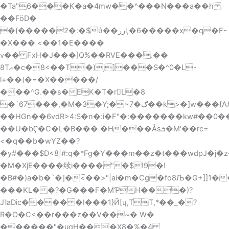
�Ta"6���K�a�4mw��^���N���a��h
��FöD�
�{�����2�:�$ύ��ررi,�6�����x�q�F-
�X��� <��1�E����
v�� FxH�J���]Q%��RVE���.��
8Tޣ�c�8<��T�)j]���S�^0�L-
l+��(�=�X�����/
���^G.��s�EK�T�rL�8
�`67���,�M�3�Y;�~7�ګ��k>�]w���{A#��#l��dմ�����ԢΪ�� :��f�/x�i2��d�p�uQN+g80������B�u\O3$e�#Bj}
��HGn��6vdR>4:S�n�:i�F"�:�������kw#��0����
��U�bҀ�C�L�B��� �H���Åsܭ�M'��rc=
<�q��b�wYZ��?
�y#���$D<8|#:q�*Fg�Y���m��z�t���wdpJ�j�
�M�XjE����续i����"�$!9�!
�B#�)a�b�`�]�<̅��>"|ai�m�Cg�fo8Љ�G+]]1�
���KL� �?�G���F�MƤH���)?
J˥aDic���� �I���1}Й[ɥ,TT,*��_�?
R�O�C<��r���z��V��~� W�
������"�uqH���X8�%�4