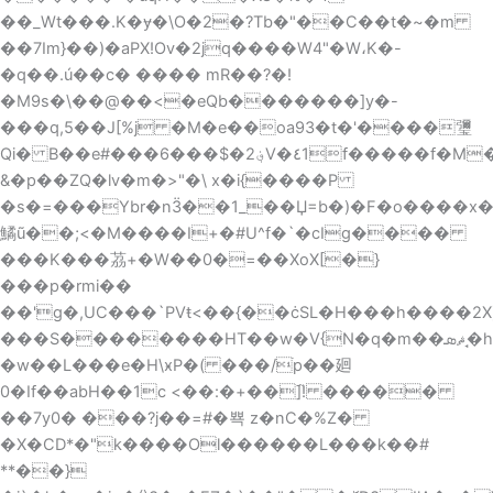
��_Wt���.K�ɏ�\O�2�?Tb�"��C��t�~�m
��7Im}��)�aPX!Ov�2jq����W4"�W،K�-
�q��.ú��c� ���� mR��?�!
�M9s�\��@��<�eQb�������]y�-
���q,5��J[%j �M�e��oa93�t�'����瓕
Qi� B��e#���6���$�2؋V�٤1f�����f�M���fK�|B�{$�����ؗ�6
&�p��ZQ�lv�m�>"�\ x�i{����P
�s�=���Ybr�nӞ��1_��Џ=b�)�F�o����x
鱊ũ��;<�M����I+�#U^f�`�cIg����
���K���茘+�W��0�=��XoX[�}
���p�rmi��
��'g�,UC���`PVŧ<��{��ċSL�H���h����2X
���S��������HΤ��w�V{N�q�m��ޘܣ�̘hQwP_��IMQ��5<���tCnP��H\�}
�w�
�L���e�H\ӿP�( ���/ׂp��廻
0�If��abH��1c <��:�+��]֘! �����
��7y0� ���?j��=#�뾱 z�nC�%Z�
�X�CD*�"k����Ol������L���k��#
**��}