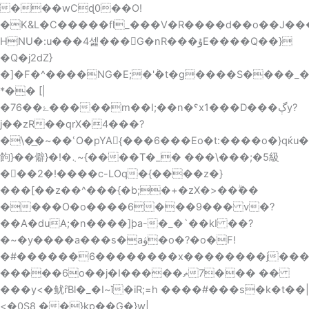
Skip
���wCɖ0��O!
to
�K&L�C�����fl_���V�R����d��o��J��
content
HNU�:u���4셅���G�nR���ۇE����Q��}
�Q�j2dZ}
�]�F�^����NG�E;�'݃�t�g����S����_��f���tB�4m�G��ج7{�s�>i��Ÿ�
*�� [|
�7ۓ��6�����m��I;��n�ˤx1���D���ڳy?
j��zR��qrX�4���?
�\�͟�~��ՙO�pYA{ُ���6���Eo�t:����o�}qќu�a;��~�w�R��;N
䬲}��僻}�!�܆~{����T�_� ���\���;�5級
���2�!����c-LOq�{����z�}
���[��z��^���{�b;�+�zX�>��ۗ��
����O�o����6���9��� v�?
��A�duA;�n����]þa-�_�`��kI ��?
�~�y����a���s�aۋ�o�?�o�F!
�#������6��������x��������j����
�����6o��j�I�ޡ����7��� ��
���y<�鱿ȓBl�_�I~ĭ�iR;=h ����#���s�k�t��|
<�0S8 ��}kp��G�}w|