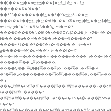
��]��� ��m���[� [k1a~..
��M���R�9)��?
��5`3����������5�X4&U��
���f��k��_ц��sU�u��1X5�\x���$�
oyIg�"�`�!L&tƂ��f)س��?
����O���S�N�ѤX�ߕ��GOYz]&�.J�[j+2��:�o�}
{��� ��u����O��o���?��/���?
����~8?�� �7��?�z�?��� �h-�ߟ?
g��΋���)�u��\���t�?|
����u����������w����m�����
�������[z�����/
����Q)9�T6t�f����n���ؽ�Pi� A|
�^��u����������.����[�y��w�
�:?
���_�8x�������{������~��o
\���O �����?
�������Qg�K�c��4�+N�Q{R.��� vw�����p�K�^�}W܃����2����S
Ƅ�q�?
I*��i��ʠ�v��I��M��j�g۷����v_�s�f�$�Mۓe'\�^