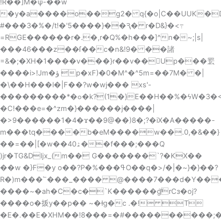
!R��]M�ѱ-��w
�y�a����ο��g2� q{�o|C��UUK�Dy4 n�Gΰ
#���3�%�/t!�'5����}��Ԇ� r�D&}�<߹
=RGE������r�.�,r�Q%�h���]^n�~;|s|
���46���z��ſ��c�n&!9� ��諸
=&�;�XH�1����v���}r��v��Up���䍔
����i>!Jm�ؤ p�xF)�0�M^�^5m=��7M� �|
�\��H���l�|F��?w�wj��� xs'-
���������*�ߋ�k?(1�}E��H��%�ϟW�3�<}G�?
�C!���e=�^zm�}������j����|
�>9������1�4�ϫ��9@��)8�;?�iX�A�����-
m���tq����b�eM����w��.0,�&��}
��=�
�|[�w��ۿ40��f���;���Q
)jr�TG&Dǉx_(m�� G�������`?�KX��
�
�w �}F�y o��?P�%���ߟO��q�>/�|�~}�}��?
R�)m���՟���_���� @����7���d�Y��
����~�ah�C�c�`K������g͝rCз�oj?
����o�㧞y��p�� ~�ɫg�c .�! T
�E�.��E�XHM��!8���=�#����������;�