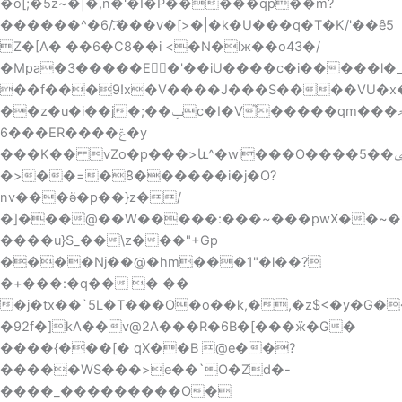
�o[;�5z~�|�,n�'�I�P�����qp��m?
������^�6/.͝���v�[>�|�k�U���q�T�K/'��ȇ5
Z�[A� ��6�C8��i <�N�lж��o43�/
�Mpa�3�����E�'��iU����c�i�����l�
��f���9!x�V����J���S����VU�x��
��z�u�i��j�;��ݒc�I�V֮�����qm���މ�S
6���ER����ݝ�y
���K�� vZo�p���>և^�wi���O����5��ݷp L9
�>��=�ܺ8������i�j�O?
nv���ӛ�p��}z�/
�]���@��W�����:���~���pwX��~�9�
����u}S_��\z���"+Gp
����Nj��@�hm���1"�l��?
�+���:�q�� � ��
�j�tx��`5L�T���O�o��k,�,�z$<�y�G�
�92f�]kΛ��v@2A���R�6B�[���ӝ�G�
����{���[� qX��B @e��?
�����WS���>e��`O�Zd�-
����_���������O�