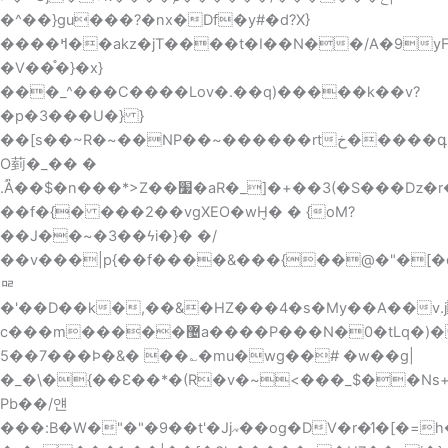
�^��}gu���?�nx�Df�y#�d?X}
����ߞ��akz�jT����t�I��N��/A�9yF��׫ߜ���'o�>�{�3�[@` v���&;���q�Õ���`�T91�a�~ں?
�V��֯�}�x}
���_^���C����Lov�.��q)�����k��v?
�p�3���U�} }
��[s��~R�~��NP��~������rt
خ�����գ3��?
O菿�_�� �
.ؐȀ��$�n���*>Z��׷�aR�_]�+��3(�S���ǲ�r�W�",���[�Rc~}D��E�o�D�Z�8�ּ�Ρ>�(_/
��f�{� ���2��vgXEO�wH̬� � {oM?
��J��~�3��ϟi�}� �/
��v���|p{��f����&���{��@�"�[�
ᇛ
�'��D��k�,��&�HZ���4�s�My��A��v.jҬ:� *��K
c���m�����޴a����P���N�0�tLq�)�͓��pf/eE6���0�/~�L��i{��`ӯ�b�3��8
5��7���Ϸ�&� ��؎�mu�wg��# �w��g|
�_�\�{��Ɛ��*�(R�v�~<���_$��Ns
Pb��/얜
���:B�W�"�"�9��t'�Jj𐽿��og�DV�r�̛l�[�=h�����z���'<�o�/