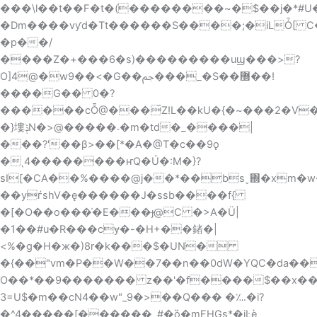
���\l��t��F�t�(��������~�$��j�*#U�
�Dm����vƴd�Tt������S����;�iLȰ[ 
�p��/
����Z�+���6�s)���������uϣ���>?
O]4@�w9��<�G��ﰖ���_�S��޽��!
����G�� 0�?
������cȬ@���́Z!L��kU�{�~���2�V
�}塿ݙN�>@�����˗�m�td�_����|
���?'��β>��[*�A�@T�c��9ǫ
�ͺ4��������ҥQ�Ú�:M�}?
sI[�CA��%����@j��*��bsˬ΍�xm�
��yѓshV�ę������J�ssb����f{
�[�O��o���̍�
E���ɟ@C �>A�Ü|
�1��#u�R���cɏ�-�H+��鍺�|
<%�g�H�ж�)8r�k���$�UN�
�{��"vm�P��W��7��n��0dW�YQC�da��
O��*��9������� z��'�f����$��x��B
3=U$�m��cN4��w"_9�>��Q��� �؊�i?
�^4�����[������_#�ȍ�mFHGs*�įĿѐ