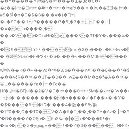
��Y������9�����u.�Bq�0�/
�c�� r�G�#��eR\���|w��Z@� �
#$�أ6�b�E�$�8�
�,�#�{�T
�a�9C��tLP�����)7�5[�Z� 1��U |
�=�xp����[�|
��s�V�f)�CxuHi�u���3�3T�Y�v���%��p2NQ���8̱`���i
�
�Օt�LY>\:���ұ{mn�3�j���z�K7Rw&��
� �2r9DEo�F�'XR7l�S�˫���<���MdFe����
�
wV��<��~��Vq��\0b����in���8���*�$|
���vċR����3T��0��
_wZ���M�z�f�Ă���8
妥 _������Ya�|҅ �Fq��
Hf�ٸ�BF��2�V�O����05M��x�[w���W��&�9/t�bF��Z}fWЎ�of̀�Ϗ�W��J��(�}&�Ho��i��55c]�0��*E�1G�N9H��
-� �,���� �����s����s"�E��+�t�Y�
�$����#z�fQ� ���4�骱��9#y勜
�7#&��,Q��T0�V�W�ӫ�T[��ƫ��GA�Az�||>�#
'�D����Y�OŞp�f5aS&
a �|�<�'���9*�/
�ӥr3�p�G�ygiug=��-۱��Y�3�����_|l�K