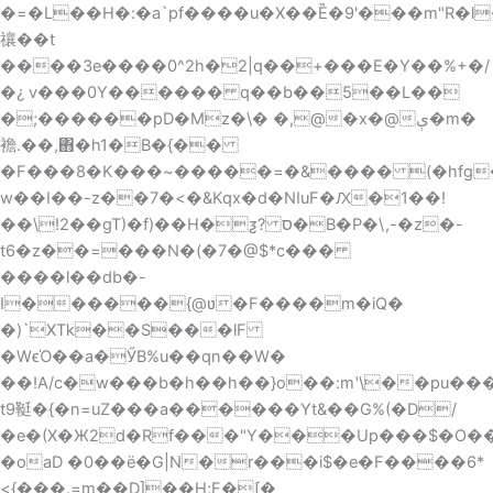
�=�L��H�:�a`pf����u�X��Ȅ�9'���m"R�l
禳� �t
����3e����0^2h�2|q��+���E�Y��%+�/
�¿ v���0Y������ q��b��5��L��
�;������pD�Mz�\� �,@�x�@ې�m�
襜.��,΋�h1�B�{��
�F���8�K���~�����=�&���� (�hfg
w��I��-z��7�<�&Kqx�d�NIuF�Ԕ�1��!
��\!2��gT)�f)��H�ƺ? ס�B�P�\,-�z�-
t6�z��=���N�(�7�@$*c���
����l��db�-
I������{@ʋ�F����m�iQ�
�)`XTk��S���lF
�WϵΌ��a�ӲB%u��qn��W�
��!A/c�w���b�h��h��}o��:mʹ\��pu���)
t9䩠�{�n=uZ���a������Yt&��G%(�D/
�e�(X�Ж2d�Rf���"Y���Up���$�O�
�oaD �0��ё�G|N�r���i$�e�F����6*
<{���.=m��D]��H;F�[�