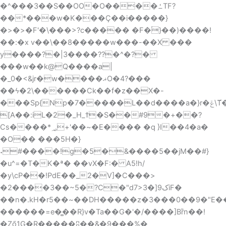
�^���3��S��OO�O����ߑTF?
��*���w�K���Ç��i�����}
�>�>�F'�\���>?c����� �F�֜}��)����!
��:�x v��\��8�����w���-��X ���
y����?�|3����??�^�?�
���w��k@Q����a|
�_0�<&jr�w����ޣO�4?���
��ϟ�2\������Ck��f�z��X�-
���Sp{Np�7�����L��d����a�}r�ݝ\T̈́��zW؛&�(
[A��:iL�2�_H_ߙ�S��#9�+��?
Cs����*؃+'��~�E���� �q }I��4�a�
�O�� ���5H�}
˖#����!g�5�&����5��jM��#}
�u^=�T�K�ª� ��vX�F:� A5!h/
�y\cP��!PdE��_2�V]�C���>
�2����3��~5�?C�"d7>3�]ک9iF�
��n�.kH�r5��~��DH�����z�3���0��9�"E���ǧ��
������=e�̻��R}v�Ta��G�'�/����]Bȑn� �!
�Ző1G�R�����ʭ��&�9���%�