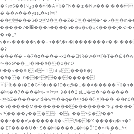
�KsxS��[Nݼg���At�FN��tp�Nw���;���`�d�j;����Al|'y�k���v��l��o�|
� ��w���yssߺ�vsi?
�����6�cM���Z�C���4�>��m��ԅ�!,׏��҃�G���8�1�^<:���7��h��-
�����׍�7���ǝ����a��x�s�ɋK����{�&>���Ƈ�w_�\�7^��"���8�_���+����ޫߡƟ.�\ԃ��q{����Y?
�n�_?
y�ax�����y��+h
��\�n�j�������x�;�{���
�?
����֩�:~�7�z����~x2��ENR�w�[�T��Ѽ4�
ㅰ�ƻG'��؁l�l��#��ȯ�nO
0��<��8dnI~Tthbp���6�}
�#��۰9��*S��\�����
i b��)�E�C�(��1D�g@�U��A�����[�n�
���7����~  9�4�2 sLU�td�˃������
<oZ�����w1$�w��q��d��߬>���_��n0�S׷����_^
�h�����M���������������#8,p����`
vP{��l��y���~ �g ��?@�/��?
��z���x\=�����Jj�~ @��X ����q�m�?
�:ET����U�~S������_�ܸ�Ӛ^E�%ީ��../