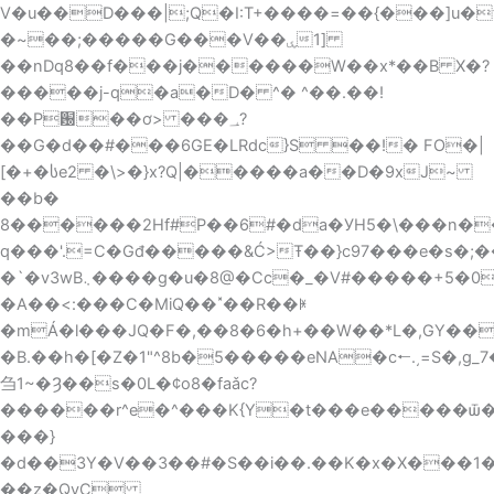
V�u��D���|;Q�I:T+����=��{���]u�
�~��;�����G���V�ۑ�1]
��nDq8��f���j������W��x*��B X�?
�����j-q�a�D� ^� ^��.��!
��P԰��ơ> ���؀?
��G�d��#���6GE�LRdc}S ��!� FO�|
[�+�სe2 �\>�}x?Q|�����a��D�9xJ~
��b�
8������2Hf#P��6#�da�УH5�\���n��
q���'.=C�Gđ�����&Ć>Ŧ��}c97���e�s�;
�`�v3wB܆����g�u�8@�Cc�_�V#�����+5�0,w��AN
�A��<:���C�MiQ��˟��R��ꏌ
�mÁ�l���JQ�F�,��8�6�h+��W��*L�,GY��
�B.��h�[�Z�1"^8b�5�����eNA�c🠐.͵=S�,g_
刍1~�Ȝ��s�0L�¢o8�faǎc?
������r^e�^���K{Y�t���e�����ѿ�
���}
�d��3Y�V��3��#�S��i��.��K�x�X���1�fj
��z�QyC