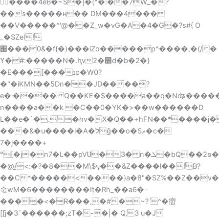
닠ٰ����4eB�~S�|�(^�:��7W_�?
��s�����ʜ�� DM���4���
��Ѵ�����^'@��Z_w�vG�A�4�G�?s#{ O
_�$Zel!
՘���0&�f{�)���iZo�����p^����,�(/�
ϒ�#:�����N�.ԧv׻�2d�b�2�}
�E���[���ɪp�W0?
�"�iKMN��5Dn��JD�� ��?
e�܃���� Q��KE�$����a��q�Nʥ�����Տ_�D���=�Y���wd1X����-
n����a��k �C��0�YK�>��w������D
L��e�`�.�hv�X�Q��+hFN��*����j
���&�u����l�A�לĝ��o�Sޡ�ϲ�
7�j����+
°[�j�n7�L��pVƲ�3� n�ܠ�bQ��2ѳ�����Q�
�@/̲<:�?�8��M\$ӌ��&Z����l��IB?
��C*�����<ܲ����}a�8"�SZ%��Z��v
숛wM�6��������Iț�Rh_��a6�-
����<�R���,�#�~?݊ ^�㿇
[[j�3˘������;zT�-�|� Q,3 u�J