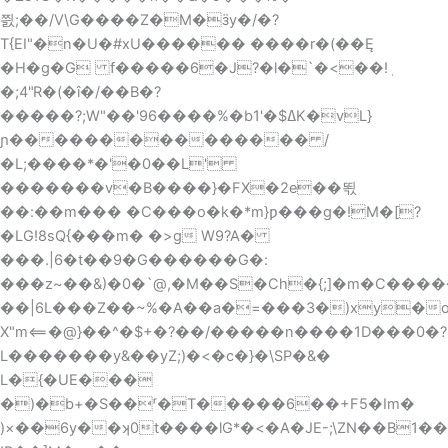
쯼;��/V\G����Z�M�ӟу�/�?
T{EI"�n�U�#xU������ ����r�(��Ę
�H�g�G f�����6�J?�l�`�<��!ٖ
�;4"R�(�î�/��B�?
�����?;W"��'96����%�b1'�$ߡK�vL}
ɲ��������������� /
�L;����*�'�0��L'
�������v�B����}�FX�2e��뙧
��:��m��� �C���o�k�*m}ƿ���g�!M�[?
�LG!8sQ{���m� �>g W9?A�
���.|6�t��9�G������G�:
���z~��&)�0�`@,�M��S�Ch�{;]�m�C��
��|6L���Z��~%�A��a�=���3�)xу�
X"m⟸�@}��^�$+�?��/�����n����1D���0�?
L�������y&��yZ;)�<�c�}�\SP�&�
L�{�UE���
�)�b+�S��ʳ�T�����6��+F5�Im�
)×��6y��ʞ0t����lG*�<�A�JE-;\ZN��B1��F�T�[2�fՈ� Mj�2�5�Ztj[ٹF��4�(>���dW*�