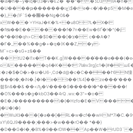
�ià�h�~y�iq�()3�v�EZ�`��"��ަڈD3IlA�n�Y=5\��b�w�y^��
�U����թ�������ڿו\$�re�<�\��p5�M�e����t�
�}_�/)F`S��׮��Ng�0&�
xW���˙=YHaJ�K�%+�u8O?L�X�l
�fໝ��E�������f�7n��Ew�6Ґ�!�^{�j
�*��ȣ�qh>C�$0���[�צ� c��A�?
�Ғ�_��%��g�+�q�)K��Z,�y-
Mˆ=c>�sG+z&��
��tU2�l1x�T��K.g|W�����͛���e���(�e
o&������q4�Κ��t:7lǽv3rg]c1�{#�iɯ
:�z�$�O�>�sr�U6-,Cd�d@�c�C����Ւ6N悽
���t�;�iN�.|�I�e�t��\%4]��ze���'���
쵊$n&��& ��<Ԡ�V����S�����l�*�����!
�O%���s�g�kbO3��4rQ .wx:�3"=�o�
�E�J���������\�{�Hzfo�E�V����ʰ
j�U�)�}
�WuX
ӟ���[�a��[�RL�w�҅cf��wHM*7i�C.�
xY\6QJ9����;���>�w���rO�� *��}
�D��G�I�,�B%�9��rDW�� Ap��W�rUD3`�