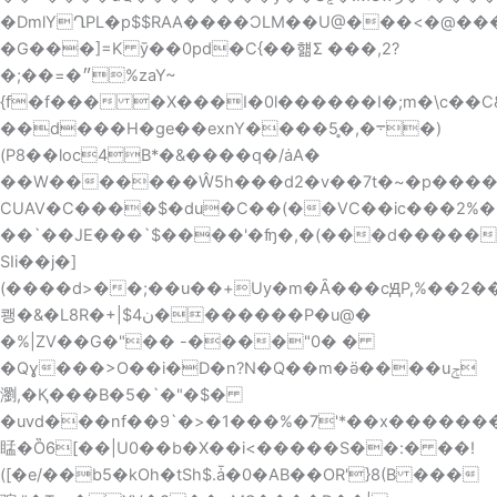
�DmlYՂPL�p$$RA
A����ƆLM��U@���<�@���
�G���]=K ȳ��0pd�C{��햶Ʃ ���,2?
�;��=�״%zaY~
{f�f��� �X���I�0l������I�;m�\c��
��d���H�ge��exnY����܋�,�̥5�)
(P8��loc4B*�&����q�/ȧA�
��W�������Ŵ5h���d2�v��7t�~
�p���
CUAV�C����$�du�C��(��VC��ic���2%�
��`��JE���`$����'�ʩ�,�(���d�����
SIi��j�]
(����d>��;��u��+Uy�m�Ȃ���cԬP,%��2��2� k�2vY�Y�Q���
쾡�&�L8R�+|$ن4�������P�u@�
�%|ZV��G�"�� -����"0� �
�Qɣ���>O��i�D�n?N�Q��m�ӛ����uݮ
瀏,�Қ���B�5�`�"�$�
�uvd���nf��9`�>�1���%�7'*��x��������
䁅�Ȍ6[��|U0��b�X��i<�����S��:� ��!
([�e/��b5�kOh�tSh$.ǡ�0�AB��OR'}8(B ���