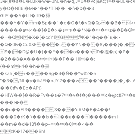
3�[#�a��Jk�w�˞n�h�ȡiJ=#�vc|&Kc;1=���
y�O�N6l�M�^��* ��¨�ǹ�0��3
Gٕᵆi��A�L�9�襑
���Y�Y�m�Ցp��"j�o�G�\�vҨ�Qڍ��B� <�$�C���E
�����a<��]�B�>�sҡ��*N���z��B�G`
�=�QN �X�[�coY1Gi@K�^�q��`қ�:-
�Q�0Ƃ�CqX&E���c��ɎN���8\���{�,��n�jD]X���I=
S�)�D@�U�[��F���o���hD�挳�pܐ�P�
�2��8�A�����P�� H{��:
{��mʜ4��h��熹
�kZh[�+����Rg�4�Ñ��*wð
2�e
"�3�/NL�y�ikʖEl�nJY:7���w��"����]�ݠ�ڔ!
�l�0ߝv�Eƈ�APt}
�H[W��[��R�Fv��s�7�v�f�;���c�@c&7�#ߦ=���ϊ�����L�*i+�«��q�w��;�� gy�&��l��Rj�+���Q
���!��
��u��FI3����3���'o#M�E�4��!
���0�rK�'/���Ix�|��a��������m l-
��m��d�1B'I��p~��0j�<��
]zK�17��Bh!