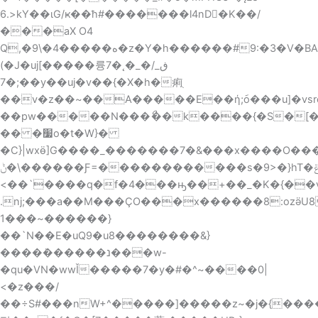
6.>kY��ιG/ҝ��ћ
#�������l4nD�ٌK��/
���aX O4
Q,�ه�����4�\9�z�Y�h������#9:�3�V�BA]Ф��8��~=
(�J�uj[�����륭7�˛�_�ڧ_/
�7;��y��uj�v��{�X�h�痢ֻ
��v�z��~��A�����E��ή;݇o���u]�vsrc�n
��pw�����N���ޯ��k����{�S�[���~Y�ɾ{����c��>ܞ|k�:VU���k
�� �׷o�t�W}�
�C}|wxӫ]G����_�������7�&���x����O���
�ݨ\������Ƒ=������������s�9>�}hT�ݝ~:
<��`����q�f�4���ԣ��+��_�K�{��v
.nj;���a��M���ÇO���x������8:ozӛU
1���~������}
��`N��E�uQ9�u8��������&}
����݁������נ���w-
�qu�VN�wwǏ�����7�y�#�^~����0|
<�z���/
��÷S#��
�nW+^�����]�����z~�j�{���