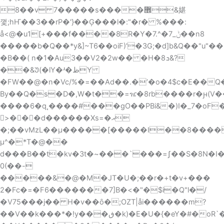
��8v 7�����s����޾&媅
꼋;hҤ��3��rP�'}��Ģ���l�:"�r� %���:
å<@�u1[+���f����8R�Y�7.^�ݨ_7��n8
�����b�Q��*y&]~T6��oiF)'�3G;�d]b&Q��"u"�
�B��( n�1�Au3��V2�2w�� �H�ܖ8&?
��&Უ(�lY�ʴ�ظY
�FW��@�n�Vc/%�=��Ad��.�ʼ�o�4$c�E��Q�
By��Q�s�D
�,W�t��=ዤ�8rb����r�ԩ(V
����6�q˛����#���gO��PBi&�)I�_7�o
򘡒>���d������Xs=�އ
�;��vMzL��μ�����[�����I��8�����
μ^�*T�@��
d���B��t�kv�3t�~���`���=ʃ��S�8N�I
0(��-
�����&�@�M�JT�U�;��r�+t�v+���
2�Fc�=�F6�������7]B�<�"�$i�Q"l�/
�V75���j�� H�v��ȏ�;ΟZT|åi������m?
��V��k���*�!y���ڧ�k)�E�U�{�eY�#�oR`�b