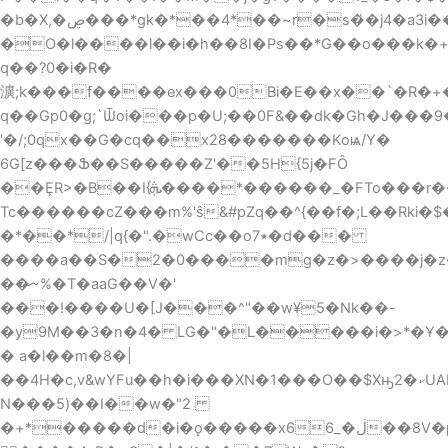
�O�l����l��i�h��8I�Ps��*G��o���k�+]P�X
q��?0�i�R�
瀇;k���f����ex���0Bi�E��x��`�R�+
q��Gp0�g;`Ѿoi���p�U;��0F&��dk�Gh�J���9
'�/;0qx��G�cq��x28�������Koѩ/Y�
6G[z���Ֆ��S�����Z'��5H{5j�FȎ
��ȨR>�B��I{ܞ����*������_�FTo���r��S�k.*�#
Tc������cZ���m%'ŝ&#pZq��^{��f�;L��Rki
�*��*/|q{�".�wCc��o٭7�d���
����a��Ѕ�2�0����mg�z�>����j�z�omO�9�b=F_,޸�MZ�
��̷~%�T�aaG��V�'
���ǃ����U�[J���^"��w¥5�Nk��-
�y9M��3�n�4� LG�"�L�����i�>*�Ұ
� a�l��m�8�|
��4H�c,v&wYFu��h�i���XN�1���O��$Xԣ2�ކUAL���#�s�ɡ�
N���5)��I��w�"2
�+*�����d�i�ǫ�����x6ڶ�_6��8V�p��8��,�s!x@w6oG+����s_�~tL,x���>�*YVp�