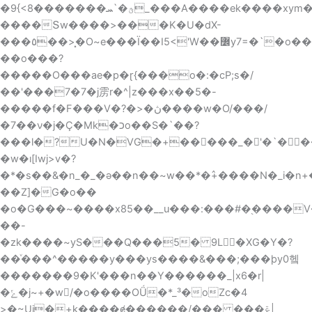
�9{<8�������ؿ�`ܚ_���A����ek����xym�}
����Տw����>���K�U�dX-
���٥��>�͓O~e���Ï��I5<'W��߼y7=�`�o���O���i�d:�ޥ�����҇w�����s�1u�Q�R�2N;w�+�Ï�ãO���GW7?
��o���?
�����O���ae�p�ɽ{���o�:�cP;s�/
��'���7�7�j雳r�^|z���x�
�5�-
�����f�F���V�?�>�ڽ����w�O/���/
�7��ν�j�Ç�Mk�כo��S�`��?
���l�?U�N�VG�+�����_�'�`��
�w�ı[Iwj>v�?
�*�s��&�n_�_�ǝ��n��~w��*�߮+����N�_i�n+
��Z]�G�o��
�o�G���~����x85��__u���:���#�֭����
��-
�zk����~yS���Q���5� 9L�XG�Y�?
��ͮ���^�����y���ys����&���;���þy0헼
�������9�K'���n��Y������_|x6�r|
�ݺ�j~+�w/�o����OǗ�*_³�oZc�4
>�~Uj�+k����ɇ������/��� ���ݝ|