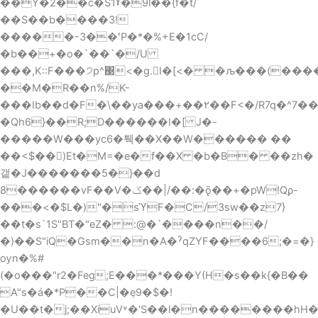
��Y�2��c�S1ˠ�9l��{f�t/
��S��b����3!
�����-3��ʻP�*�%+E�1cC/
�b��+�o�`��`�/U
���,K::F���੭p^΃؜<�g.I�[<� �љ���(������۲i`�4/
��M�R��n%/K-
���Ib��d�F�\��ya���+��۲��F<�/R7q�^7�
�Qh6}��R;D������I�[ J�-
�����W���yc6�퉥��X��W������ ��
��<$��)Et�M=�e�f��X �b�B� ��zh�
갵�J�������5�}��d
8������vF��V�ݢ��|/��:�ǭ��+�pW!Qϼ-
���<�$L�)"�sϓF�C/3sw��z7}
��t�s`1S"BT�"eZ� :@�`����n��/
�)��S"iQ�Gsm��n�A�ˀqZYF����6;�=�}
ѹn�%#
(�o���"r2�Feg;E���*���Y(H�s��k{�B��
A"s�á�*P��C|�݀e9�$�!
�U��t�j;��XiuV˅�'S��l�n��������hH