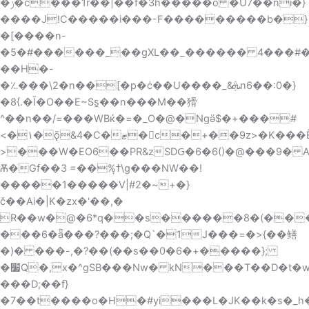
�ݫ�c���1r��|��f�3h�����o �U7��ni�}
����J!C�����i���-F���������b�}
�[����n-
�5�#������_��gXL��_������ 4���#
��H�-
�؉���\2�n��[�p�ċ��U����_&ܞn6��:0�}
�8{.�Ī�O��E~Ss̼��n���M��猾
^��n��/=���WBќ�=�_O�@�Ngӛ$�+���#
<�۱�ǭ&4�C�ޓ�񥹸c�+��9z>�K���Ȇx��a��@�({32<�?
>���W�EO6��PR&zSDԌ�6�6()�@���9�
Ѫ�Gf��3 =��%ߙ̙\g���NW��!
�����1�����V|#2�~+�}
č��Ai�|K�zx�'��,�
R��w�@�6*q��s������8�(���^
���6�ǟ���?���;�Q`�1J���=�>{��鳝
�)� ���-,�?��(��s��0�6�+�����};
�׷Q�,x�^gSB���Nw� kN���T��D�t�w�3ā2�����?
���D;��f}
�7��t����o�H�#yi���L�JK��k�s�