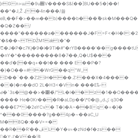
}rGn>ɯ́�9u֋V����S&(��]BU��5�}��!
��^�J,Ž J̖�4n���/쑗
eB,��F�>��ՠ��b)����b���ޮ�sk�M���Q�
�Q�Z��/
����"������a�������J�F=F<�H�I:�2W
'�&��~TǄM1ǽ(�"�
ޭC�J�P�c7Kj�9�i�9Ti�#"�rYB����'��g����
�nY�^���������8�7��,Q�U$���
��ď�[��q+��t�� ��� E��P�?
�)�O��=#I�WrG��q"W_
D��`��.�Z2iH���.Z:���X�4����
��)�n��dO 2L�H3<�Vin� ���Eҍ-
Ԁ�`3s�@��>�͹�́/"L�I��z�1��O���
���� He�0Kr��j�R�aLDp��\*؈@�0dݤ q30�
���E7*i�2eYCv� T�)�A~��8q�=�}�
^���0����?g��4p�~��aC_U
M�8Q�:��V==�
��R��R'��ڦL�Y�v=�zNd�f�zs��
�Y;J'�V��潐