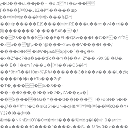
ݦ�D���uL��j��=ӏ�dګ #T�sޓ��
Ӷ�#��|/O�J&Z�i �����ɶp
b�m���j>���%E
��ɲ�����E]S����RE���u���vۍ����4�a>���2�".���`{Н���u�8o�l(n2,�HC=���"Wq\�T�����h\X��Vmq�N%ɶ���V�T� 3ߛ�����6��RazW^wf���%f�w��� ��b��)��8�����el�RnX��Y�$ܕǛ�h#k$6�T�u�
玂�������`�:��ު�S4S�!�/
��2&��6r�Ϩcl��E�Fh�Q8w���h�C�E�YҐĢ
�za��떵\ z��"@���-2uw��V����h��/
����d�א �BW�μӹ5Sp]K�`��g�\k
�x�Zf�c7�aۖ�a��tFc��*(�[��v=Z"��>9X'SB �U �.
�� Ê� 1�emٱv��ѱ�|[��\�
C6�
��*9Դ��H0a>%\R%\������3�k��y��,�� L�@@
̂����f�l�(�bTo���2gP.
�T�]����%�3��-
��+��3��;�f��h�2�yZA��ϗo�|
��Sٖ����Ga�Y���ט��(���|T�FdoN�n�l�C2G��Se� ?
�ɻ7��f"۲r�C�nKs51�Uێ�qН&r ((��kQ��Y��F��6����z�@p�]�Q�͝�
Y3?�j��;�
&��NKnBOY�0r����%dq�i�~0�а
��=����dQ����"����y��Sۼ�.M3wȜ�<����"6CsI}