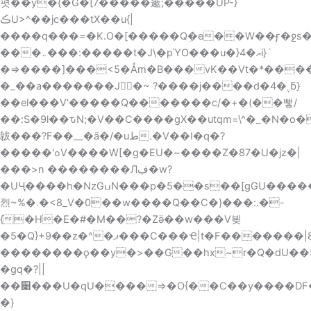
폇��y�{�G�[7�����藗;�����UP-}
ڪU>^��jc���tX��u{|
����q���=�K.O�[�����Qܹ�e��W��ӻ�ջs��V
���܅���:�����t�J\�pΎO���u�}4�އi}ܿ
�>=����]���<5�Ǻm�B���vK��Vt�*����������������\>����
�_��a�������J�~ ?����j����d�4�˯ƃ}
��el���V'�����Q�������c/�+�(��뻫/
��:S�9l��ԏN;�V��C����gX��utqm=\^�_�N
韍���?F��__�ã�/�uط.�V��ӏ�q�?
�����'ߋV����W[�g�EU�~����Z�87�U�jz�|
���>n ��������Лڣ�w?
�UӋ����h�NzGߎN���p�5��s��[gGU������j��o4޿
烈~%�.�<8_V�0��w����Q��C�}���:.�-
{�H�E�#�M��?�Zӛ��w���V븾
�5�Q}+9��z�^�ޕ���C���Ҽ|t�F�������|8<��3O����7.;;w�����ۇ������]���[����Q7t��?
��������ǫ��y�>��G��hx~r�Q�dU��5�c{'
�gq�?||
��׉���U�qU����=>�O{��C��y����DF�>�O��?U/V�U��erb^l����8�FI���_v��V=�����l��G�����$�
�}