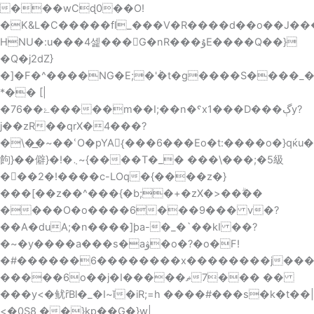
Skip
���wCɖ0��O!
to
�K&L�C�����fl_���V�R����d��o��J��
content
HNU�:u���4셅���G�nR���ۇE����Q��}
�Q�j2dZ}
�]�F�^����NG�E;�'݃�t�g����S����_��f���tB�4m�G��ج7{�s�>i��Ÿ�
*�� [|
�7ۓ��6�����m��I;��n�ˤx1���D���ڳy?
j��zR��qrX�4���?
�\�͟�~��ՙO�pYA{ُ���6���Eo�t:����o�}qќu�a;��~�w�R��;N
䬲}��僻}�!�܆~{����T�_� ���\���;�5級
���2�!����c-LOq�{����z�}
���[��z��^���{�b;�+�zX�>��ۗ��
����O�o����6���9��� v�?
��A�duA;�n����]þa-�_�`��kI ��?
�~�y����a���s�aۋ�o�?�o�F!
�#������6��������x��������j����
�����6o��j�I�ޡ����7��� ��
���y<�鱿ȓBl�_�I~ĭ�iR;=h ����#���s�k�t��|
<�0S8 ��}kp��G�}w|