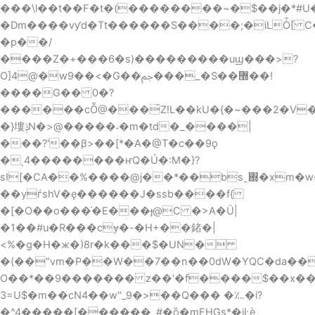
���\l��t��F�t�(��������~�$��j�*#U�
�Dm����vƴd�Tt������S����;�iLȰ[ 
�p��/
����Z�+���6�s)���������uϣ���>?
O]4@�w9��<�G��ﰖ���_�S��޽��!
����G�� 0�?
������cȬ@���́Z!L��kU�{�~���2�V
�}塿ݙN�>@�����˗�m�td�_����|
���?'��β>��[*�A�@T�c��9ǫ
�ͺ4��������ҥQ�Ú�:M�}?
sI[�CA��%����@j��*��bsˬ΍�xm�
��yѓshV�ę������J�ssb����f{
�[�O��o���̍�
E���ɟ@C �>A�Ü|
�1��#u�R���cɏ�-�H+��鍺�|
<%�g�H�ж�)8r�k���$�UN�
�{��"vm�P��W��7��n��0dW�YQC�da��
O��*��9������� z��'�f����$��x��B
3=U$�m��cN4��w"_9�>��Q��� �؊�i?
�^4�����[������_#�ȍ�mFHGs*�įĿѐ