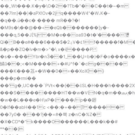
��_Wt���.K�ɏ�\O�2�?Tb�"��C��t�~�m
��7Im}��)�aPX!Ov�2jq����W4"�W،K�-
�q��.ú��c� ���� mR��?�!
�M9s�\��@��<�eQb�������]y�-
���q,5��J[%j �M�e��oa93�t�'����瓕
Qi� B��e#���6���$�2؋V�٤1f�����f�M���fK�|B�{$�����ؗ�6
&�p��ZQ�lv�m�>"�\ x�i{����P
�s�=���Ybr�nӞ��1_��Џ=b�)�F�o����x
鱊ũ��;<�M����I+�#U^f�`�cIg����
���K���茘+�W��0�=��XoX[�}
���p�rmi��
��'g�,UC���`PVŧ<��{��ċSL�H���h����2X
���S��������HΤ��w�V{N�q�m��ޘܣ�̘hQwP_��IMQ��5<���tCnP��H\�}
�w�
�L���e�H\ӿP�( ���/ׂp��廻
0�If��abH��1c <��:�+��]֘! �����
��7y0� ���?j��=#�뾱 z�nC�%Z�
�X�CD*�"k����Ol������L���k��#
**��}