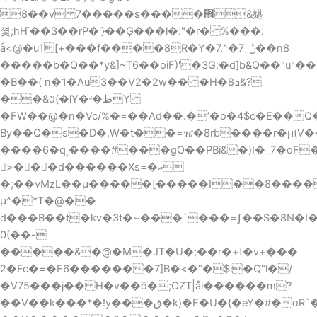
��8v 7�����s����޾&媅
꼋;hҤ��3��rP�'}��Ģ���l�:"�r� %���:
å<@�u1[+���f����8R�Y�7.^�ݨ_7��n8
�����b�Q��*y&]~T6��oiF)'�3G;�d]b&Q��"u"�
�B��( n�1�Au3��V2�2w�� �H�ܖ8&?
��&Უ(�lY�ʴ�ظY
�FW��@�n�Vc/%�=��Ad��.�ʼ�o�4$c�E��Q�
By��Q�s�D
�,W�t��=ዤ�8rb����r�ԩ(V
����6�q˛����#���gO��PBi&�)I�_7�o
򘡒>���d������Xs=�އ
�;��vMzL��μ�����[�����I��8�����
μ^�*T�@��
d���B��t�kv�3t�~���`���=ʃ��S�8N�I
0(��-
�����&�@�M�JT�U�;��r�+t�v+���
2�Fc�=�F6�������7]B�<�"�$i�Q"l�/
�V75���j�� H�v��ȏ�;ΟZT|åi������m?
��V��k���*�!y���ڧ�k)�E�U�{�eY�#�oR`�b