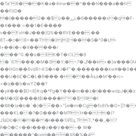
�Ta"6���K�a�4mw��^���N���a��h
��FöD�
�{�����2�:�$ύ��ررi,�6�����x�q�F-
�X��� <��1�E����
v�� FxH�J���]Q%��RVE���.��
8Tޣ�c�8<��T�)j]���S�^0�L-
l+��(�=�X�����/
���^G.��s�EK�T�rL�8
�`67���,�M�3�Y;�~7�ګ��k>�]w���{A#��#l��dմ�����ԢΪ�� :��f�/x�i2��d�p�uQN+g80������B�u\O3$e�#Bj}
��HGn��6vdR>4:S�n�:i�F"�:�������kw#��0����
��U�bҀ�C�L�B��� �H���Åsܭ�M'��rc=
<�q��b�wYZ��?
�y#���$D<8|#:q�*Fg�Y���m��z�t���wdpJ�j�
�M�XjE����续i����"�$!9�!
�B#�)a�b�`�]�<̅��>"|ai�m�Cg�fo8Љ�G+]]1�
���KL� �?�G���F�MƤH���)?
J˥aDic���� �I���1}Й[ɥ,TT,*��_�?
R�O�C<��r���z��V��~� W�
������"�uqH���X8�%�4