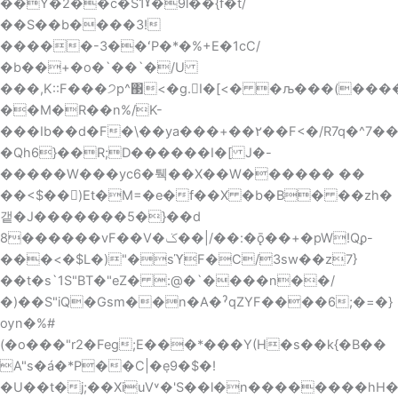
��Y�2��c�S1ˠ�9l��{f�t/
��S��b����3!
�����-3��ʻP�*�%+E�1cC/
�b��+�o�`��`�/U
���,K::F���੭p^΃؜<�g.I�[<� �љ���(������۲i`�4/
��M�R��n%/K-
���Ib��d�F�\��ya���+��۲��F<�/R7q�^7�
�Qh6}��R;D������I�[ J�-
�����W���yc6�퉥��X��W������ ��
��<$��)Et�M=�e�f��X �b�B� ��zh�
갵�J�������5�}��d
8������vF��V�ݢ��|/��:�ǭ��+�pW!Qϼ-
���<�$L�)"�sϓF�C/3sw��z7}
��t�s`1S"BT�"eZ� :@�`����n��/
�)��S"iQ�Gsm��n�A�ˀqZYF����6;�=�}
ѹn�%#
(�o���"r2�Feg;E���*���Y(H�s��k{�B��
A"s�á�*P��C|�݀e9�$�!
�U��t�j;��XiuV˅�'S��l�n��������hH