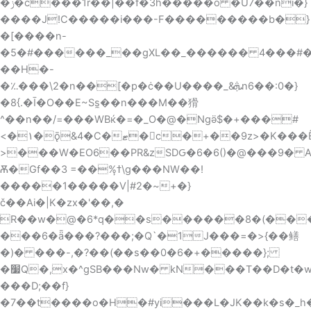
�ݫ�c���1r��|��f�3h�����o �U7��ni�}
����J!C�����i���-F���������b�}
�[����n-
�5�#������_��gXL��_������ 4���#
��H�-
�؉���\2�n��[�p�ċ��U����_&ܞn6��:0�}
�8{.�Ī�O��E~Ss̼��n���M��猾
^��n��/=���WBќ�=�_O�@�Ngӛ$�+���#
<�۱�ǭ&4�C�ޓ�񥹸c�+��9z>�K���Ȇx��a��@�({32<�?
>���W�EO6��PR&zSDԌ�6�6()�@���9�
Ѫ�Gf��3 =��%ߙ̙\g���NW��!
�����1�����V|#2�~+�}
č��Ai�|K�zx�'��,�
R��w�@�6*q��s������8�(���^
���6�ǟ���?���;�Q`�1J���=�>{��鳝
�)� ���-,�?��(��s��0�6�+�����};
�׷Q�,x�^gSB���Nw� kN���T��D�t�w�3ā2�����?
���D;��f}
�7��t����o�H�#yi���L�JK��k�s�