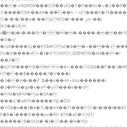
���.x4QW{W���Ӱ��\dQ�T�P��!m�>�2��P�ʾ
:F����Nh��A܂�9��ܺ��h܇'~c���5�Ts����Hf��N��=��J\���21f��������G�oA�=
�:�'�/��q� ��p 6EO�^��� ݨd~��j
|K3��߇B.
z׏�j�(�I��5�'���.����:��������=��
�G�o/
�/q8����Sܐ��PZ9#KCu0�&��>����J���%aؚ
{1u�Q����v+�(�G^/b;Q/@W9�eN��[�!
��Z�
�k;W���8�#sv�#+;���GQd��F
��ך�M{��o!O�$��~�i/^��u��Κw�
?���$�����7�V���]
�3��H�r��P`ֆ��ќ��4n+Ads������|
�3�P4�ge�x�v�y˞���k��v
�M�M9�Ԃ�SA�
���q٬�a8t�����YǉL�[Ʊ}
�YǴ&�e��[�#�7L��AX��71����)�i��i��&?
E�&�|���I5���pv�R}>ӓI?X�aD�YQT/
�����$�ʘOz� �(�┙��,�N�1Qc