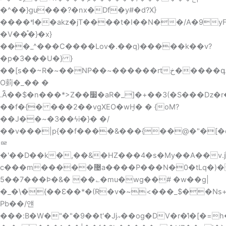
�^��}gu���?�nx�Df�y#�d?X}
����ߞ��akz�jT����t�I��N��/A�9yF��׫ߜ���'o�>�{�3�[@` v���&;���q�Õ���`�T91�a�~ں?
�V��֯�}�x}
���_^���C����Lov�.��q)�����k��v?
�p�3���U�} }
��[s��~R�~��NP��~������rt
خ�����գ3��?
O菿�_�� �
.ؐȀ��$�n���*>Z��׷�aR�_]�+��3(�S���ǲ�r�W�",���[�Rc~}D��E�o�D�Z�8�ּ�Ρ>�(_/
��f�{� ���2��vgXEO�wH̬� � {oM?
��J��~�3��ϟi�}� �/
��v���|p{��f����&���{��@�"�[�
ᇛ
�'��D��k�,��&�HZ���4�s�My��A��v.jҬ:� *��K
c���m�����޴a����P���N�0�tLq�)�͓��pf/eE6���0�/~�L��i{��`ӯ�b�3��8
5��7���Ϸ�&� ��؎�mu�wg��# �w��g|
�_�\�{��Ɛ��*�(R�v�~<���_$��Ns
Pb��/얜
���:B�W�"�"�9��t'�Jj𐽿��og�DV�r�̛l�[�=h�����z���'<�o�/