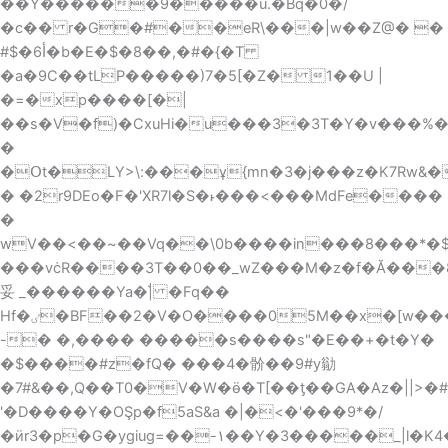
��Y������9�����u.�Bq�0�/
�c�� r�G�#��eR\���|w��Z@� �
#$�أ6�b�E�$�8�
�,�#�{�T
�a�9C��tLP�����)7�5[�Z� 1��U |
�=�xp����[�|
��s�V�f)�CxuHi�u���3�3T�Y�v���%��p2NQ���8̱`���i
�
�Օt�LY>\:���ұ{mn�3�j���z�K7Rw&��
� �2r9DEo�F�'XR7l�S�˫���<���MdFe����
�
wV��<��~��Vq��\0b����in���8���*�$|
���vċR����3T��0��
_wZ���M�z�f�Ă���8
妥 _������Ya�|҅ �Fq��
Hf�ٸ�BF��2�V�O����05M��x�[w���W��&�9/t�bF��Z}fWЎ�of̀�Ϗ�W��J��(�}&�Ho��i��55c]�0��*E�1G�N9H��
-� �,���� �����s����s"�E��+�t�Y�
�$����#z�fQ� ���4�骱��9#y勜
�7#&��,Q��T0�V�W�ӫ�T[��ƫ��GA�Az�||>�#
'�D����Y�OŞp�f5aS&
a �|�<�'���9*�/
�ӥr3�p�G�ygiug=��-۱��Y�3�����_|l�K