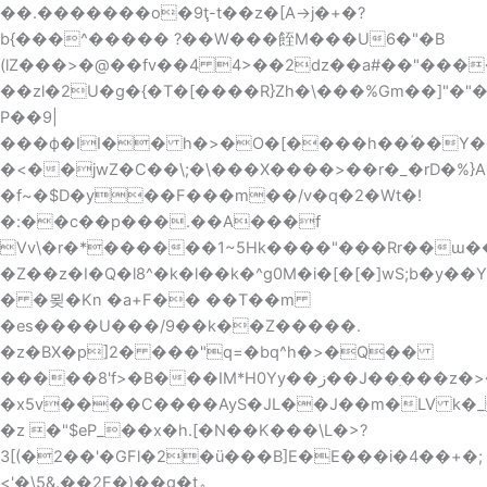
��.�������o�9ţ-t��z�[A->j�+�?
b{���^����� ?��W���䬹M���U6�"�B
(lZ���>�@��fv��4 4>��2dz��a#��"����
��zl�2U�g�{�T�[����R}Zh�\���%Gm��]"�"
P��9|
���ф�II�� h�>�O�[����h��ؙ��Y���W�wC{�4��/P"Ԫ�����Y܎ƽqz
�<��jwZ�C��\;�\���X����>��r�_�rD�%}A
�f~�$D�y��F���m��/v�q�2�Wt�!
�:��c��p���.��A���f
Vv\�r�*������1~5Hk����"���Rr��ɯ�
�Z��z�I�Q�l8^�k�l��k�^g0M�i�[�[�]wS;b�
� �묒�Kn �a+F�� ��T��m
�es����U���/9��k��Z�����.
�z�BX�p]2� ���"q=�bq^h�>�Q��
�����8'f>�B���IM*H0Yy��ز��J��ִ���z�>���%�����Y�x�,�]��y�o�T��`����>�{4
�x5v����C����AyS�JL��J��m�LV k
�z �"$eP_��x�h.[�N��K���\L�>?
3[(�2��'�GFl�2�ü���B]E�E���i�4��+�;
<'�\5&.��2F�)��g�t؞