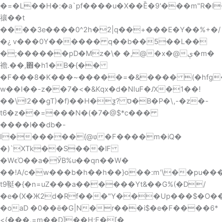
�=�L��H�:�a`pf����u�X��Ȅ�9'���m"R�l
禳� �t
����3e����0^2h�2|q��+���E�Y��%+�/
�¿ v���0Y������ q��b��5��L��
�;������pD�Mz�\� �,@�x�@ې�m�
襜.��,΋�h1�B�{��
�F���8�K���~�����=�&���� (�hfg
w��I��-z��7�<�&Kqx�d�NIuF�Ԕ�1��!
��\!2��gT)�f)��H�ƺ? ס�B�P�\,-�z�-
t6�z��=���N�(�7�@$*c���
����l��db�-
I������{@ʋ�F����m�iQ�
�)`XTk��S���lF
�WϵΌ��a�ӲB%u��qn��W�
��!A/c�w���b�h��h��}o��:mʹ\��pu���)
t9䩠�{�n=uZ���a������Yt&��G%(�D/
�e�(X�Ж2d�Rf���"Y���Up���$�O�
�oaD �0��ё�G|N�r���i$�e�F����6*
<{���.=m��D]��H;F�[�