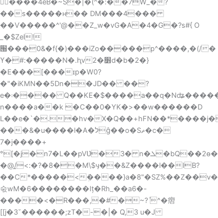
닠ٰ����4eB�~S�|�(^�:��7W_�?
��s�����ʜ�� DM���4���
��Ѵ�����^'@��Z_w�vG�A�4�G�?s#{ O
_�$Zel!
՘���0&�f{�)���iZo�����p^����,�(/�
ϒ�#:�����N�.ԧv׻�2d�b�2�}
�E���[���ɪp�W0?
�"�iKMN��5Dn��JD�� ��?
e�܃���� Q��KE�$����a��q�Nʥ�����Տ_�D���=�Y���wd1X����-
n����a��k �C��0�YK�>��w������D
L��e�`�.�hv�X�Q��+hFN��*����j
���&�u����l�A�לĝ��o�Sޡ�ϲ�
7�j����+
°[�j�n7�L��pVƲ�3� n�ܠ�bQ��2ѳ�����Q�
�@/̲<:�?�8��M\$ӌ��&Z����l��IB?
��C*�����<ܲ����}a�8"�SZ%��Z��v
숛wM�6��������Iț�Rh_��a6�-
����<�R���,�#�~?݊ ^�㿇
[[j�3˘������;zT�-�|� Q,3 u�J