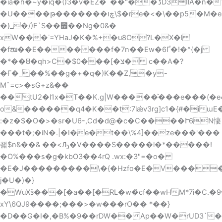
�ià�h�~y�iq�()3�v�EZ�`��"��ަڈD3IlA�n�Y=5\��b�w�y^��
�U����թ�������ڿו\$�re�<�\��p5�M�e����t�
�}_�/)F`S��׮��Ng�0&�
xW���˙=YHaJ�K�%+�u8O?L�X�l
�fໝ��E�������f�7n��Ew�6Ґ�!�^{�j
�*��ȣ�qh>C�$0���[�צ� c��A�?
�Ғ�_��%��g�+�q�)K��Z,�y-
Mˆ=c>�sG+z&��
��tU2�l1x�T��K.g|W�����͛���e���(�e
o&������q4�Κ��t:7lǽv3rg]c1�{#�iɯ
:�z�$�O�>�sr�U6-,Cd�d@�c�C����Ւ6N悽
���t�;�iN�.|�I�e�t��\%4]��ze���'���
쵊$n&��& ��<Ԡ�V����S�����l�*�����!
�O%���s�g�kbO3��4rQ .wx:�3"=�o�
�E�J���������\�{�Hzfo�E�V����ʰ
j�U�)�}
�WuX
ӟ���[�a��[�RL�w�҅cf��wHM*7i�C.�
xY\6QJ9����;���>�w���rO�� *��}
�D��G�I�,�B%�9��rDW�� Ap��W�rUD3`�