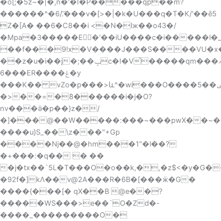
�o[;�5z~�|�,n�'�I�P�����qp��m?
������^�6/.͝���v�[>�|�k�U���q�T�K/'��ȇ5
Z�[A� ��6�C8��i <�N�lж��o43�/
�Mpa�3�����E�'��iU����c�i�����l�
��f���9!x�V����J���S����VU�x��
��z�u�i��j�;��ݒc�I�V֮�����qm���މ�S
6���ER����ݝ�y
���K�� vZo�p���>և^�wi���O����5��ݷp L9
�>��=�ܺ8������i�j�O?
nv���ӛ�p��}z�/
�]���@��W�����:���~���pwX��~�9�
����u}S_��\z���"+Gp
����Nj��@�hm���1"�l��?
�+���:�q�� � ��
�j�tx��`5L�T���O�o��k,�,�z$<�y�G�
�92f�]kΛ��v@2A���R�6B�[���ӝ�G�
����{���[� qX��B @e��?
�����WS���>e��`O�Zd�-
����_���������O�