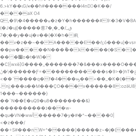
6.>kY��ιG/ҝ��ћ
#�������l4nD�ٌK��/
���aX O4
Q,�ه�����4�\9�z�Y�h������#9:�3�V�BA]Ф��8��~=
(�J�uj[�����륭7�˛�_�ڧ_/
�7;��y��uj�v��{�X�h�痢ֻ
��v�z��~��A�����E��ή;݇o���u]�vsrc�n
��pw�����N���ޯ��k����{�S�[���~Y�ɾ{����c��>ܞ|k�:VU���k
�� �׷o�t�W}�
�C}|wxӫ]G����_�������7�&���x����O���
�ݨ\������Ƒ=������������s�9>�}hT�ݝ~:
<��`����q�f�4���ԣ��+��_�K�{��v
.nj;���a��M���ÇO���x������8:ozӛU
1���~������}
��`N��E�uQ9�u8��������&}
����݁������נ���w-
�qu�VN�wwǏ�����7�y�#�^~����0|
<�z���/
��÷S#��
�nW+^�����]�����z~�j�{���