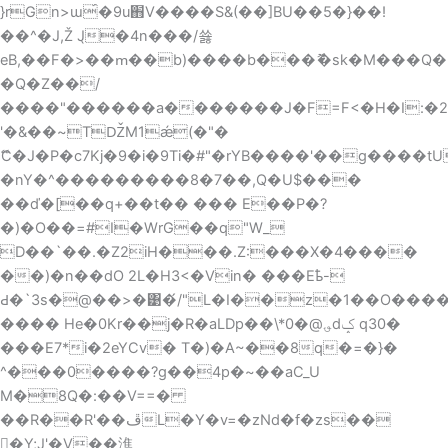
}rGn>ɯ́�9u֋V����S&(��]BU��5�}��!
��^�J,Ž J̖�4n���/쑗
eB,��F�>��ՠ��b)����b���ޮ�sk�M���Q�
�Q�Z��/
����"������a�������J�F=F<�H�I:�2W
'�&��~TǄM1ǽ(�"�
ޭC�J�P�c7Kj�9�i�9Ti�#"�rYB����'��g����
�nY�^���������8�7��,Q�U$���
��ď�[��q+��t�� ��� E��P�?
�)�O��=#I�WrG��q"W_
D��`��.�Z2iH���.Z:���X�4����
��)�n��dO 2L�H3<�Vin� ���Eҍ-
Ԁ�`3s�@��>�͹�́/"L�I��z�1��O���
���� He�0Kr��j�R�aLDp��\*؈@�0dݤ q30�
���E7*i�2eYCv� T�)�A~��8q�=�}�
^���0����?g��4p�~��aC_U
M�8Q�:��V==�
��R��R'��ڦL�Y�v=�zNd�f�zs��
�Y;J'�V��潐