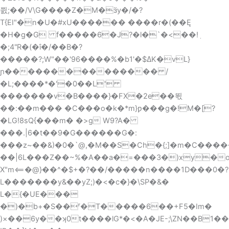
쯼;��/V\G����Z�M�ӟу�/�?
T{EI"�n�U�#xU������ ����r�(��Ę
�H�g�G f�����6�J?�l�`�<��!ٖ
�;4"R�(�î�/��B�?
�����?;W"��'96����%�b1'�$ߡK�vL}
ɲ��������������� /
�L;����*�'�0��L'
�������v�B����}�FX�2e��뙧
��:��m��� �C���o�k�*m}ƿ���g�!M�[?
�LG!8sQ{���m� �>g W9?A�
���.|6�t��9�G������G�:
���z~��&)�0�`@,�M��S�Ch�{;]�m�C��
��|6L���Z��~%�A��a�=���3�)xу�
X"m⟸�@}��^�$+�?��/�����n����1D���0�?
L�������y&��yZ;)�<�c�}�\SP�&�
L�{�UE���
�)�b+�S��ʳ�T�����6��+F5�Im�
)×��6y��ʞ0t����lG*�<�A�JE-;\ZN��B1��F�T�[2�fՈ� Mj�2�5�Ztj[ٹF��4�(>���dW*�