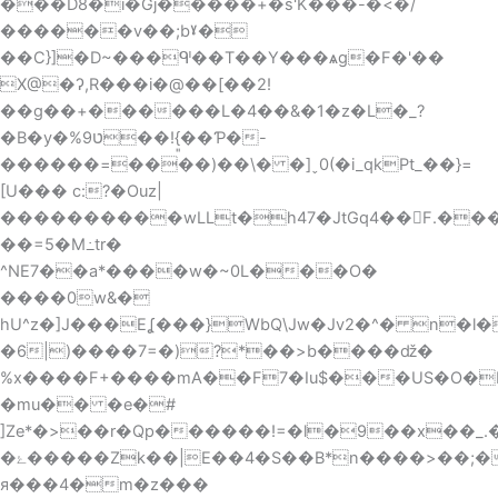
���D8�i�Gj�����+�s'K���-�<�/
������v��;bˠ�
��C}]�D~���ᒅ��T��Y���ѧg�F�'��
X@�ʔ,R���i�@��[��2!
��g��+������L�4��&�1�z�L�_?
�B�y�%ט9��!{͈��Ƥ�-
������=����)��\
� �]ˬ0(�i_qkPt_��}=
[U��� c:?�Ouz|
����������wLLt�h47�JtGq4��F.��
��=5�M߸tr�
^NE7��a*����w�~0L���O�
����0w&�
hU^z�]J���Eʆ���}WbQ\Jw�Jv2�^� n�
�6|)����7=�)?*��>b����ǆ�
%x����F+����mA��F7�Iu$���US�O�
�mu�� �e�#
]Ze*�>��r�Qp������!=�l�9��x��_.�
�ۓ�����Zk��|E��4�S��B*n����>��;�������Xj�w���1?
я���4�m�z���