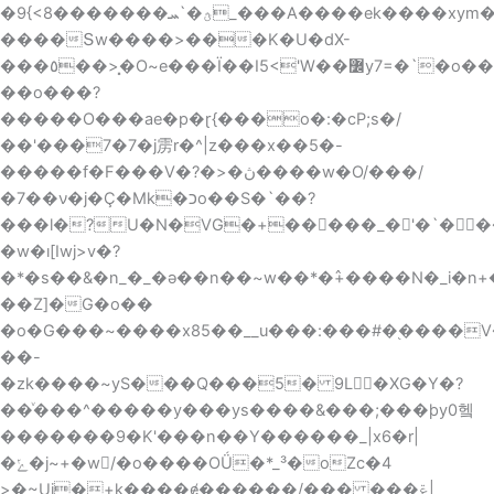
�9{<8�������ؿ�`ܚ_���A����ek����xym�}
����Տw����>���K�U�dX-
���٥��>�͓O~e���Ï��I5<'W��߼y7=�`�o���O���i�d:�ޥ�����҇w�����s�1u�Q�R�2N;w�+�Ï�ãO���GW7?
��o���?
�����O���ae�p�ɽ{���o�:�cP;s�/
��'���7�7�j雳r�^|z���x�
�5�-
�����f�F���V�?�>�ڽ����w�O/���/
�7��ν�j�Ç�Mk�כo��S�`��?
���l�?U�N�VG�+�����_�'�`��
�w�ı[Iwj>v�?
�*�s��&�n_�_�ǝ��n��~w��*�߮+����N�_i�n+
��Z]�G�o��
�o�G���~����x85��__u���:���#�֭����
��-
�zk����~yS���Q���5� 9L�XG�Y�?
��ͮ���^�����y���ys����&���;���þy0헼
�������9�K'���n��Y������_|x6�r|
�ݺ�j~+�w/�o����OǗ�*_³�oZc�4
>�~Uj�+k����ɇ������/��� ���ݝ|