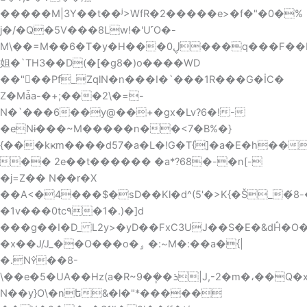
�����M|3Y��t��ʲ>WfR�2�����e>�f�"�0�%
j�/�Q�5V���8Lw!�'U˹O�-
M\��=M��6�T�y�H���0ڸ���q���F��H��LG�Җ +��ud��Q��ʈ���v���&�1��?}cj���3�\cZ�|
妲� `TH3��D(�[�g8�)o����WD
��"�ٓ�Pf_ZqlN�n���I�`���1R���G�İC�
Z�Mǡa-�+;���2\�=-
N�`���6��y@��+�gx�Lv?6�!-
�eNɨ���~M�����n��<7�B%�}
{���kҝm����d57�a�L�!G�T{]�a�E�h��
�� 2e��t������ �a*?68�-�n[-
�j=Z�� N��r�X
��A<�4���$�sD��Kl�d^(5'�>K{�Š_�́ݓ�-8h�cS7rƃ�Ң����.�u���/
�1v���0tc٩�1�.)�]d
���g��I�D_ L2y>�yD��FxC3UJ��S�E�&dĤ�
�x��J/J_��O���o�ۄ �:~M�:��a�{|
�.N��8-
\��e�5�UΑ��Hz(a�R~ܪ��݄�9|J,-2�m�،��Q�xi"1��
N��y}O\�nե&�l�"*�����