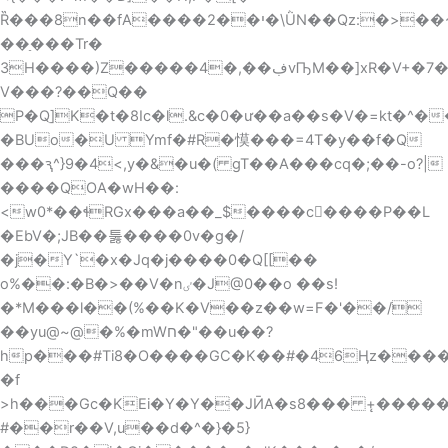
Ȑ���8n��fA����י��2�\ǛN��Qz:�>��~S�E3!
��ַ���Tr�
3H����)Z�����4�,��ڣvҦM��]xR�V+�7�P�6�cC9OC'�D�Pjσt`�^��i�0���O�������
V���?��Q��
P�Qֵ]K�t�8Ic�l.&c�0�ư��a��s�V�=kt�^���n2�Dhz*�Z�
�BUo�U Ymf�#R�慔���=4T�y��f�Q
���ԇ^}9�4<,y�&�u�( gT��A���cq�;��-o?|
����QOA�wH��:
<w0*��ɬRGx���a��_$����c����P��L
�EbV�;JB��툻����0v�g�/
�j�Y`�x�Jq�j����0�Q[[��
o%��:�B�>��V�nٸ�J@0��o ��s!
�*M���l��(%��K�V��z��w=F�'��/
��yu@~@�%�mWח�"��u��?
�f
>h���Gc�KEi�Y�Y��JӢA�s8��� +̨����
#��r��V,u��d�^�}�5}