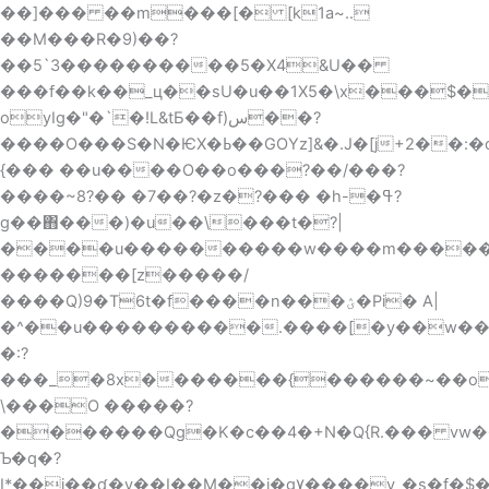
��]��� ��m���[� [k1a~..
��M���R�9)��?
��5`3����������5�X4&U��
���f��k��_ц��sU�u��1X5�\x���$�
oyIg�"�`�!L&tƂ��f)س��?
����O���S�N�ѤX�ߕ��GOYz]&�.J�[j+2��:�o�}
{��� ��u����O��o���?��/���?
����~8?�� �7��?�z�?��� �h-�ߟ?
g��΋���)�u��\���t�?|
����u����������w����m�����
�������[z�����/
����Q)9�T6t�f����n���ؽ�Pi� A|
�^��u����������.����[�y��w�
�:?
���_�8x�������{������~��o
\���O �����?
�������Qg�K�c��4�+N�Q{R.��� vw�����p�K�^�}W܃����2����S
Ƅ�q�?
I*��i��ʠ�v��I��M��j�g۷����v_�s�f�$�Mۓe'\�^