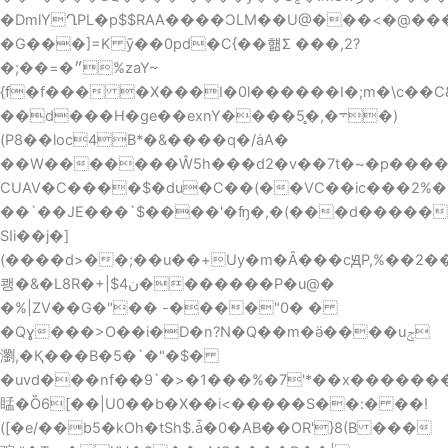
�DmlYՂPL�p$$RA
A����ƆLM��U@���<�@���
�G���]=K ȳ��0pd�C{��햶Ʃ ���,2?
�;��=�״%zaY~
{f�f��� �X���I�0l������I�;m�\c��
��d���H�ge��exnY����܋�,�̥5�)
(P8��loc4B*�&����q�/ȧA�
��W�������Ŵ5h���d2�v��7t�~
�p���
CUAV�C����$�du�C��(��VC��ic���2%�
��`��JE���`$����'�ʩ�,�(���d�����
SIi��j�]
(����d>��;��u��+Uy�m�Ȃ���cԬP,%��2��2� k�2vY�Y�Q���
쾡�&�L8R�+|$ن4�������P�u@�
�%|ZV��G�"�� -����"0� �
�Qɣ���>O��i�D�n?N�Q��m�ӛ����uݮ
瀏,�Қ���B�5�`�"�$�
�uvd���nf��9`�>�1���%�7'*��x��������
䁅�Ȍ6[��|U0��b�X��i<�����S��:� ��!
([�e/��b5�kOh�tSh$.ǡ�0�AB��OR'}8(B ���