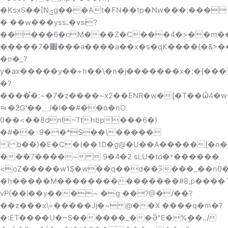
�KsxS��[Nݼg���At�FN��tp�Nw���;���`�d�j;����Al|'y�k���v��l��o�|
� ��w���yssߺ�vsi?
�����6�cM���Z�C���4�>��m��ԅ�!,׏��҃�G���8�1�^<:���7��h��-
�����׍�7���ǝ����a��x�s�ɋK����{�&>���Ƈ�w_�\�7^��"���8�_���+����ޫߡƟ.�\ԃ��q{����Y?
�n�_?
y�ax�����y��+h
��\�n�j�������x�;�{���
�?
����֩�:~�7�z����~x2��ENR�w�[�T��Ѽ4�
ㅰ�ƻG'��؁l�l��#��ȯ�nO
0��<��8dnI~Tthbp���6�}
�#��۰9��*S��\�����
i b��)�E�C�(��1D�g@�U��A�����[�n�
���7����~  9�4�2 sLU�td�˃������
<oZ�����w1$�w��q��d��߬>���_��n0�S׷����_^
�h�����M���������������#8,p����`
vP{��l��y���~ �g ��?@�/��?
��z���x\=�����Jj�~ @��X ����q�m�?
�:ET����U�~S������_�ܸ�Ӛ^E�%ީ��../