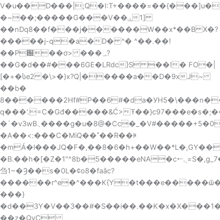
V�u��D���|;Q�I:T+����=��{���]u�
�~��;�����G���V�ۑ�1]
��nDq8��f���j������W��x*��B X�?
�����j-q�a�D� ^� ^��.��!
��P԰��ơ> ���؀?
��G�d��#���6GE�LRdc}S ��!� FO�|
[�+�სe2 �\>�}x?Q|�����a��D�9xJ~
��b�
8������2Hf#P��6#�da�УH5�\���n��
q���'.=C�Gđ�����&Ć>Ŧ��}c97���e�s�;
�`�v3wB܆����g�u�8@�Cc�_�V#�����+5�0,w��AN
�A��<:���C�MiQ��˟��R��ꏌ
�mÁ�l���JQ�F�,��8�6�h+��W��*L�,GY��
�B.��h�[�Z�1"^8b�5�����eNA�c🠐.͵=S�,g_
刍1~�Ȝ��s�0L�¢o8�faǎc?
������r^e�^���K{Y�t���e�����ѿ�
���}
�d��3Y�V��3��#�S��i��.��K�x�X���1�fj
��z�QyC