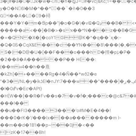
3�[#�a��Jk�w�˞n�h�ȡiJ=#�vc|&Kc;1=���
y�O�N6l�M�^��* ��¨�ǹ�0��3
Gٕᵆi��A�L�9�襑
���Y�Y�m�Ցp��"j�o�G�\�vҨ�Qڍ��B� <�$�C���E
�����a<��]�B�>�sҡ��*N���z��B�G`
�=�QN �X�[�coY1Gi@K�^�q��`қ�:-
�Q�0Ƃ�CqX&E���c��ɎN���8\���{�,��n�jD]X���I=
S�)�D@�U�[��F���o���hD�挳�pܐ�P�
�2��8�A�����P�� H{��:
{��mʜ4��h��熹
�kZh[�+����Rg�4�Ñ��*wð
2�e
"�3�/NL�y�ikʖEl�nJY:7���w��"����]�ݠ�ڔ!
�l�0ߝv�Eƈ�APt}
�H[W��[��R�Fv��s�7�v�f�;���c�@c&7�#ߦ=���ϊ�����L�*i+�«��q�w��;�� gy�&��l��Rj�+���Q
���!��
��u��FI3����3���'o#M�E�4��!
���0�rK�'/���Ix�|��a��������m l-
��m��d�1B'I��p~��0j�<��
]zK�17��Bh!