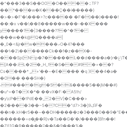
�^���3��S��OO�O����ߑTF?
��*���w�K���Ç��i�����}
�>�>�F'�\���>?c����� �F�֜}��)����!
��:�x v��\��8�����w���-��X ���
y����?�|3����??�^�?�
���w��k@Q����a|
�_0�<&jr�w����ޣO�4?���
��ϟ�2\������Ck��f�z��X�-
���Sp{Np�7�����L��d����a�}r�ݝ\T̈́��zW؛&�(
[A��:iL�2�_H_ߙ�S��#9�+��?
Cs����*؃+'��~�E���� �q }I��4�a�
�O�� ���5H�}
˖#����!g�5�&����5��jM��#}
�u^=�T�K�ª� ��vX�F:� A5!h/
�y\cP��!PdE��_2�V]�C���>
�2����3��~5�?C�"d7>3�]ک9iF�
��n�.kH�r5��~��DH�����z�3���0��9�"E���ǧ��
������=e�̻��R}v�Ta��G�'�/����]Bȑn� �!
�Ző1G�R�����ʭ��&�9���%�