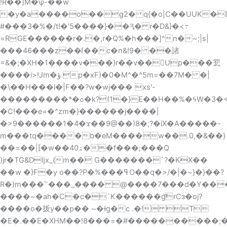
!R��]M�ѱ-��w
�y�a����ο��g2� q{�o|C��UUK�Dy4 n�Gΰ
#���3�%�/t!�'5����}��Ԇ� r�D&}�<߹
=RGE������r�.�,r�Q%�h���]^n�~;|s|
���46���z��ſ��c�n&!9� ��諸
=&�;�XH�1����v���}r��v��Up���䍔
����i>!Jm�ؤ p�xF)�0�M^�^5m=��7M� �|
�\��H���l�|F��?w�wj��� xs'-
���������*�ߋ�k?(1�}E��H��%�ϟW�3�<}G�?
�C!���e=�^zm�}������j����|
�>9������1�4�ϫ��9@��)8�;?�iX�A�����-
m���tq����b�eM����w��.0,�&��}
��=�
�|[�w��ۿ40��f���;���Q
)jr�TG&Dǉx_(m�� G�������`?�KX��
�
�w �}F�y o��?P�%���ߟO��q�>/�|�~}�}��?
R�)m���՟���_���� @����7���d�Y��
����~�ah�C�c�`K������g͝rCз�oj?
����o�㧞y��p�� ~�ɫg�c .�! T
�E�.��E�XHM��!8���=�#����������;�